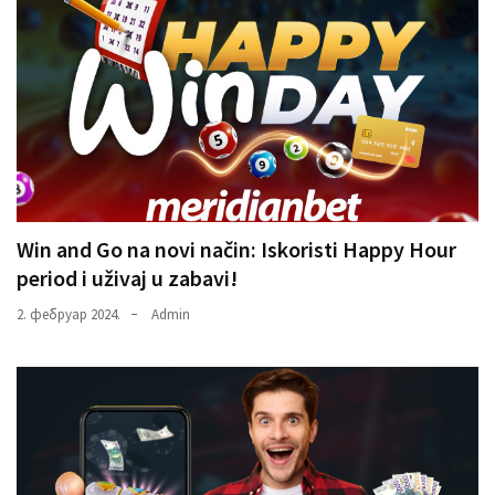
Win and Go na novi način: Iskoristi Happy Hour
period i uživaj u zabavi!
2. фебруар 2024.
Admin