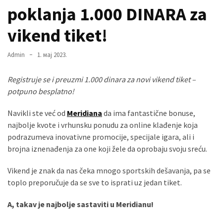
USED
poklanja 1.000 DINARA za
CATEGORIES
vikend tiket!
Вести
(899)
Admin
1. мај 2023.
Вршац
Registruje se i preuzmi 1.000 dinara za novi vikend tiket –
(872)
potpuno besplatno!
ГРАДОВИ
Navikli ste već od
Meridiana
da ima fantastične bonuse,
(810)
najbolje kvote i vrhunsku ponudu za online klađenje koja
Пландиште
podrazumeva inovativne promocije, specijale igara, ali i
(139)
brojna iznenađenja za one koji žele da oprobaju svoju sreću.
Vikend je znak da nas čeka mnogo sportskih dešavanja, pa se
toplo preporučuje da se sve to isprati uz jedan tiket.
Uncategorized
(493)
A, takav je najbolje sastaviti u Meridianu!
Панчево