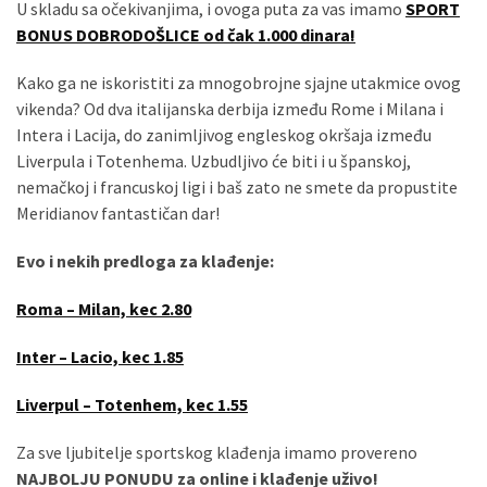
U skladu sa očekivanjima, i ovoga puta za vas imamo
SPORT
(479)
BONUS DOBRODOŠLICE od čak 1.000 dinara!
Чланци
Kako ga ne iskoristiti za mnogobrojne sjajne utakmice ovog
(306)
vikenda? Od dva italijanska derbija između Rome i Milana i
Intera i Lacija, do zanimljivog engleskog okršaja između
Ковачица
Liverpula i Totenhema. Uzbudljivo će biti i u španskoj,
(143)
nemačkoj i francuskoj ligi i baš zato ne smete da propustite
Meridianov fantastičan dar!
Blogs
(143)
Evo i nekih predloga za klađenje:
Бела
Roma – Milan, kec 2.80
Црква
(140)
Inter – Lacio, kec 1.85
Liverpul – Totenhem, kec 1.55
Za sve ljubitelje sportskog klađenja imamo provereno
NAJBOLJU PONUDU za online i klađenje uživo!