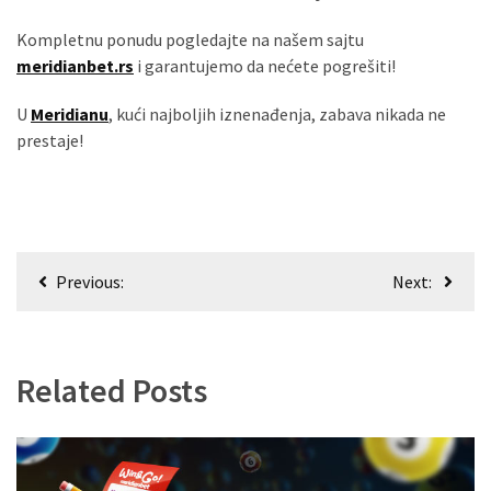
Kompletnu ponudu pogledajte na našem sajtu
meridianbet.rs
i garantujemo da nećete pogrešiti!
U
Meridianu
, kući najboljih iznenađenja, zabava nikada ne
prestaje!
Кретање
Previous:
Next:
чланка
Related Posts