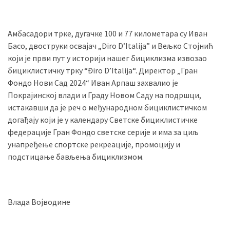
Амбасадори трке, дугачке 100 и 77 километара су Иван
Басо, двоструки освајач „Điro D’Italija” и Вељко Стојнић
који је први пут у историји нашег бициклизма извозао
бициклистичку трку “Điro D’Italija“. Директор „Гран
Фондо Нови Сад 2024“ Иван Арпаш захвалио је
Покрајинској влади и Граду Новом Саду на подршци,
истакавши да је реч о међународном бициклистичком
догађају који је у календару Светске бициклистичке
федерације Гран Фондо светске серије и има за циљ
унапређење спортске рекреације, промоцију и
подстицање бављења бициклизмом.
Влада Војводине