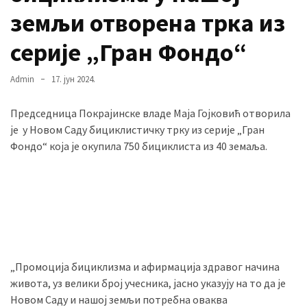
земљи отворена трка из
серије „Гран Фондо“
MOST
USED
CATEGORIES
Admin
17. јун 2024.
Вести
Председница Покрајинске владе Маја Гојковић отворила
(901)
је у Новом Саду бициклистичку трку из серије „Гран
Фондо“ која је окупила 750 бициклиста из 40 земаља.
Вршац
(872)
ГРАДОВИ
(810)
Пландиште
(139)
„Промоција бициклизма и афирмација здравог начина
живота, уз велики број учесника, јасно указују на то да је
Новом Саду и нашој земљи потребна оваква
Uncategorized