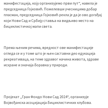
манифестација, коју организујемо први пут“, навела је
(493)
председница Гојковић. Пожелевши учесницима добар
пласман, председница Гојковић рекла је да је ово догађај
Панчево
који Нови Сад и Србију ставља на видљиво место на
(479)
бициклистичкој мапи света.
Чланци
(306)
Према њеним речима, вредност ове манифестације
Ковачица
огледа се и у томе што је њен саставни део едукација
(143)
рекреативаца, на теме здравог начина живота, здраве
исхране и значаја боравка у природи.
Blogs
(143)
Бела
Црква
(140)
Пројекат „Гран Фондо Нови Сад 2024“, организује
Војвођанска асоцијација бициклистичких клубова.