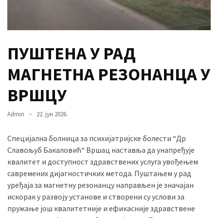
MOST
USED
ПУШТЕНА У РАД
CATEGORIES
МАГНЕТНА РЕЗОНАНЦА У
Вести
(901)
ВРШЦУ
Вршац
Admin
22. јун 2026.
(872)
Специјална болница за психијатријске болести “Др
ГРАДОВИ
Славољуб Бакаловић“ Вршац наставља да унапређује
(810)
квалитет и доступност здравствених услуга увођењем
Пландиште
савремених дијагностичких метода. Пуштањем у рад
(139)
уређаја за магнетну резонанцу направљен је значајан
искорак у развоју установе и створени су услови за
пружање још квалитетније и ефикасније здравствене
Uncategorized