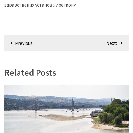
здравствених установа у региону.
Кретање
Previous:
Next:
чланка
Related Posts