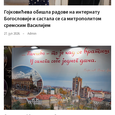
Гојковићева обишла радове на интернату
Богословије и састала се са митрополитом
сремским Василијем
27. јул 2026.
Admin