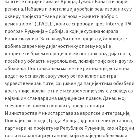
заштите пацијентима из Вршца, Јужног Баната и ширег
(493)
региона. Набавка и инсталација уређаја реализовани су у
оквиру пројекта “Рана дијагноза – Живети добро с
Панчево
деменцијом“ (LIWELL), који се спроводи кроз Interreg IPA
(479)
програм Румунија – Србија, а који је суфинансирала
Европска унија. Захваљујући овом пројекту, болница је
Чланци
добила савремену дијагностичку опрему која ће
(306)
допринети бржем и прецизнијем постављању дијагноза,
посебно у области неуролошких, психијатријских и других
Ковачица
обољења. Постављањем магнетне резонанце, установа
(143)
додатно оснажује своју улогу регионалног центра
здравствене заштите, са циљем да пацијентима обезбеди
Blogs
доступније, квалитетније и савременије услуге у складу са
(143)
највишим стандардима медицинске праксе. Данашњој
Бела
свечаности присуствовали су представници
Црква
Министарства Министарстава за европске интеграције,
(140)
Покрајинске владе, Града Вршца, здравствених установа,
партнери на пројекту из Републике Румуније, као и бројни
гости и сарадници установе, који су заједно обележили