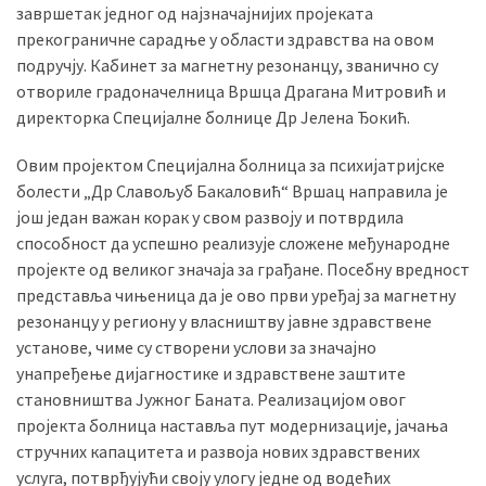
завршетак једног од најзначајнијих пројеката
прекограничне сарадње у области здравства на овом
подручју. Кабинет за магнетну резонанцу, званично су
отвориле градоначелница Вршца Драгана Митровић и
директорка Специјалне болнице Др Јелена Ђокић.
Овим пројектом Специјална болница за психијатријске
болести „Др Славољуб Бакаловић“ Вршац направила је
још један важан корак у свом развоју и потврдила
способност да успешно реализује сложене међународне
пројекте од великог значаја за грађане. Посебну вредност
представља чињеница да је ово први уређај за магнетну
резонанцу у региону у власништву јавне здравствене
установе, чиме су створени услови за значајно
унапређење дијагностике и здравствене заштите
становништва Јужног Баната. Реализацијом овог
пројекта болница наставља пут модернизације, јачања
стручних капацитета и развоја нових здравствених
услуга, потврђујући своју улогу једне од водећих