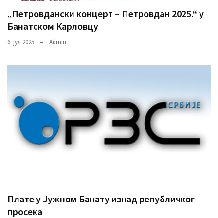
„Петровдански концерт – Петровдан 2025.“ у
Банатском Карловцу
6. јул 2025.
Admin
Плате у Јужном Банату изнад републичког
просека