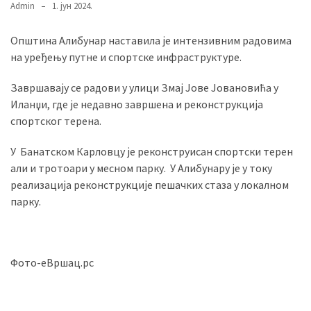
Admin
1. јун 2024.
USED
CATEGORIES
Општина Алибунар наставила је интензивним радовима
на уређењу путне и спортске инфраструктуре.
Вести
(899)
Завршавају се радови у улици Змај Јове Јовановића у
Иланџи, где је недавно завршена и реконструкција
Вршац
спортског терена.
(872)
У Банатском Карловцу је реконструисан спортски терен
ГРАДОВИ
али и тротоари у месном парку. У Алибунару је у току
(810)
реализација реконструкције пешачких стаза у локалном
Пландиште
парку.
(139)
Uncategorized
Фото-еВршац.рс
(493)
Панчево