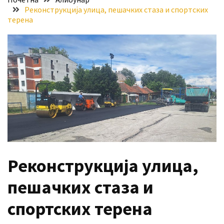
Реконструкција улица, пешачких стаза и спортских
за
терена
стицање
права
коришћења
знака
„Најбоље
из
Војводине“
Стање
на
путевима
Реконструкција улица,
Нове
цене
пешачких стаза и
горива
спортских терена
MOST