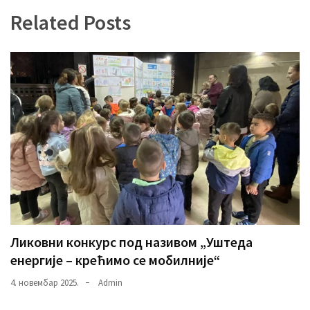
(493)
Related Posts
Панчево
(479)
Чланци
(306)
Ковачица
(143)
Blogs
(143)
Бела
Ликовни конкурс под називом „Уштеда
Црква
енергије – крећимо се мобилније“
(140)
4. новембар 2025.
Admin