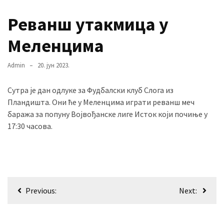
Реванш утакмица у
MOST
Меленцима
USED
CATEGORIES
Admin
20. јун 2023.
Вести
Сутра је дан одлуке за Фудбалски клуб Слога из
(901)
Пландишта. Они ће у Меленцима играти реванш меч
Вршац
баража за попуну Војвођанске лиге Исток који почиње у
(872)
17:30 часова.
ГРАДОВИ
(810)
Пландиште
Кретање
(139)
Previous:
Next:
чланка
Uncategorized