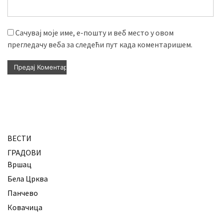
Сачувај моје име, е-пошту и веб место у овом
прегледачу веба за следећи пут када коментаришем.
ВЕСТИ
ГРАДОВИ
Вршац
Бела Црква
Панчево
Ковачица