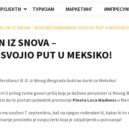
ПРОЈЕКТИ
ТУРИЗАМ
МАРКЕТИНГ
ИМПРЕСУМ
LON IZ SNOVA – NOVOBEOGRAĐANIN OSVOJIO PUT U MEKSIKO!
 IZ SNOVA –
VOJIO PUT U MEKSIKO!
eridianu! B. Đ. iz Novog Beograda bukirao karte za Meksiko!
ri! U prilog tome govori priča koju je doživeo penzioner iz Novog 
utio da će postati pobednik promocije
Pinata Loca Madness
u Meri
 mu uručeni 7. septembra, baš na njegov rođendan! A, kakav bi to r
vanje prosledio je svojoj ćerki koja je zaljubljenik u putovanja!