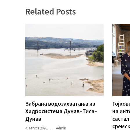
(493)
Related Posts
Панчево
(479)
Чланци
(306)
Ковачица
(143)
Blogs
(143)
Бела
Забрана водозахватања из
Гојков
Црква
Хидросистема Дунав–Тиса–
на инт
(140)
Дунав
састал
сремск
4. август 2026.
Admin