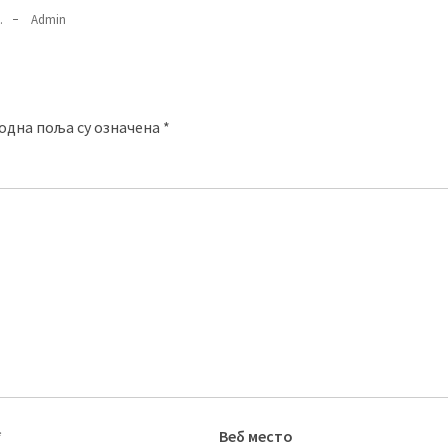
.
Admin
одна поља су означена
*
*
Веб место