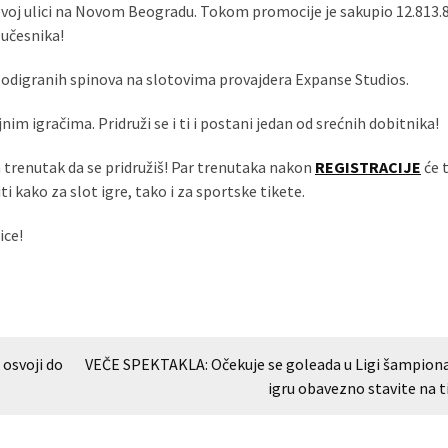
voj ulici na Novom Beogradu. Tokom promocije je sakupio 12.813.
 učesnika!
u odigranih spinova na slotovima provajdera Expanse Studios.
im igračima. Pridruži se i ti i postani jedan od srećnih dobitnika!
n trenutak da se pridružiš! Par trenutaka nakon
REGISTRACIJE
će t
i kako za slot igre, tako i za sportske tikete.
ice!
osvoji do
VEČE SPEKTAKLA: Očekuje se goleada u Ligi šampiona
igru obavezno stavite na t