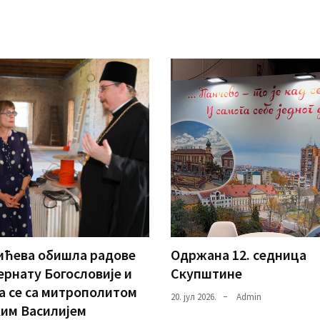
ићева обишла радове
Одржана 12. седница
ернату Богословије и
Скупштине
а се са митрополитом
20. јул 2026.
Admin
им Василијем