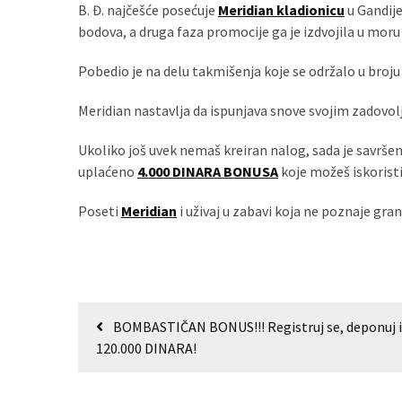
B. Đ. najčešće posećuje
Meridian kladionicu
u Gandije
bodova, a druga faza promocije ga je izdvojila u moru
MOST
Pobedio je na delu takmišenja koje se održalo u broj
USED
CATEGORIES
Meridian nastavlja da ispunjava snove svojim zadovoljn
Вести
Ukoliko još uvek nemaš kreiran nalog, sada je savrše
(901)
uplaćeno
4.000 DINARA BONUSA
koje možeš iskoristit
Вршац
Poseti
Meridian
i uživaj u zabavi koja ne poznaje gran
(872)
ГРАДОВИ
(810)
Пландиште
Кретање
BOMBASTIČAN BONUS!!! Registruj se, deponuj i 
(139)
чланка
120.000 DINARA!
Uncategorized