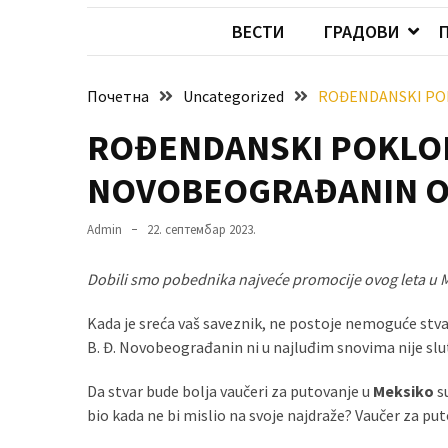
Хидросистема
ВЕСТИ
ГРАДОВИ
Дунав–
Тиса–
Дунав
Почетна
Uncategorized
ROĐENDANSKI POK
ROĐENDANSKI POKLON
Пријава
за
NOVOBEOGRAĐANIN OS
ваучере
Расписан
Admin
22. септембар 2023.
конкурс
за
Dobili smo pobednika najveće promocije ovog leta u M
стицање
Kada je sreća vaš saveznik, ne postoje nemoguće stva
права
B. Đ. Novobeograđanin ni u najluđim snovima nije sl
коришћења
знака
Da stvar bude bolja vaučeri za putovanje u
Meksiko
su
„Најбоље
bio kada ne bi mislio na svoje najdraže? Vaučer za puto
из
Војводине“