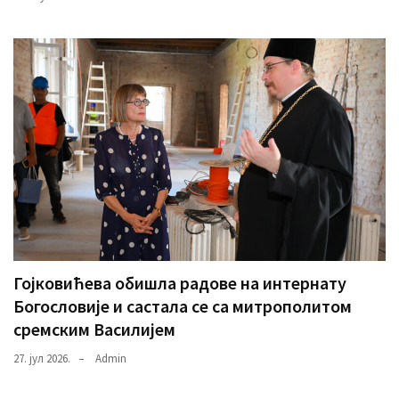
Гојковићева обишла радове на интернату
Богословије и састала се са митрополитом
сремским Василијем
27. јул 2026.
Admin