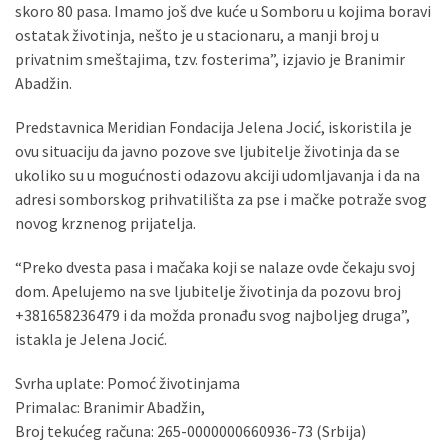
skoro 80 pasa. Imamo još dve kuće u Somboru u kojima boravi
ostatak životinja, nešto je u stacionaru, a manji broj u
privatnim smeštajima, tzv. fosterima”, izjavio je Branimir
Abadžin.
Predstavnica Meridian Fondacija Jelena Jocić, iskoristila je
ovu situaciju da javno pozove sve ljubitelje životinja da se
ukoliko su u mogućnosti odazovu akciji udomljavanja i da na
adresi somborskog prihvatilišta za pse i mačke potraže svog
novog krznenog prijatelja.
“Preko dvesta pasa i mačaka koji se nalaze ovde čekaju svoj
dom. Apelujemo na sve ljubitelje životinja da pozovu broj
+381658236479 i da možda pronađu svog najboljeg druga”,
istakla je Jelena Jocić.
Svrha uplate: Pomoć životinjama
Primalac: Branimir Abadžin,
Broj tekućeg računa: 265-0000000660936-73 (Srbija)