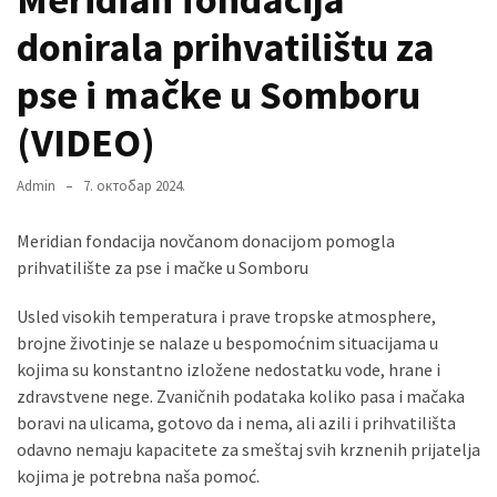
donirala prihvatilištu za
MOST
pse i mačke u Somboru
USED
CATEGORIES
(VIDEO)
Вести
Admin
7. октобар 2024.
(901)
Meridian fondacija novčanom donacijom pomogla
Вршац
prihvatilište za pse i mačke u Somboru
(872)
Usled visokih temperatura i prave tropske atmosphere,
ГРАДОВИ
brojne životinje se nalaze u bespomoćnim situacijama u
(810)
kojima su konstantno izložene nedostatku vode, hrane i
Пландиште
zdravstvene nege. Zvaničnih podataka koliko pasa i mačaka
(139)
boravi na ulicama, gotovo da i nema, ali azili i prihvatilišta
odavno nemaju kapacitete za smeštaj svih krznenih prijatelja
kojima je potrebna naša pomoć.
Uncategorized