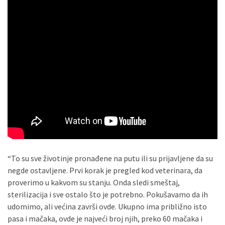
“To su sve životinje pronađene na putu ili su prijavljene da su
negde ostavljene. Prvi korak je pregled kod veterinara, da
proverimo u kakvom su stanju. Onda sledi smeštaj,
sterilizacija i sve ostalo što je potrebno. Pokušavamo da ih
udomimo, ali većina završi ovde. Ukupno ima približno isto
pasa i mačaka, ovde je najveći broj njih, preko 60 mačaka i