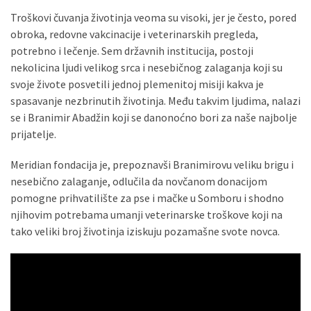
(493)
Troškovi čuvanja životinja veoma su visoki, jer je često, pored
obroka, redovne vakcinacije i veterinarskih pregleda,
Панчево
potrebno i lečenje. Sem državnih institucija, postoji
(479)
nekolicina ljudi velikog srca i nesebičnog zalaganja koji su
svoje živote posvetili jednoj plemenitoj misiji kakva je
Чланци
spasavanje nezbrinutih životinja. Među takvim ljudima, nalazi
(306)
se i Branimir Abadžin koji se danonoćno bori za naše najbolje
prijatelje.
Ковачица
(143)
Meridian fondacija je, prepoznavši Branimirovu veliku brigu i
nesebično zalaganje, odlučila da novčanom donacijom
Blogs
pomogne prihvatilište za pse i mačke u Somboru i shodno
(143)
njihovim potrebama umanji veterinarske troškove koji na
tako veliki broj životinja iziskuju pozamašne svote novca.
Бела
Црква
(140)