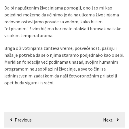
Da bi napuštenim životinjama pomogli, ono što mi kao
pojedinci možemo da učinimo je da na ulicama životinjama
redovno ostavljamo posude sa vodom, kako bi tim
“otpisanim” živim bićima bar malo olakšali boravak na tako
visokim temperaturama.
Briga o životinjama zahteva vreme, posvećenost, pažnju i
naša je potreba da se o njima staramo podjednako kao o sebi.
Meridian fondacija već godinama unazad, svojim humanim
programom ne zaobilazi ni životinje, a sve to čini sa
jedninstvenim zadatkom da naši četvoronožnim prijatelji
opet budu sigurni i srećni.
Кретање
Previous:
Next:
чланка