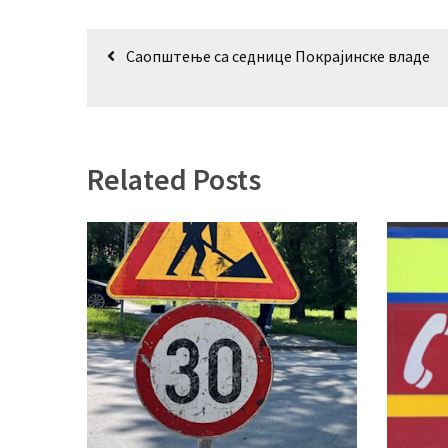
Кретање
Саопштење са седнице Покрајинске владе
чланка
Related Posts