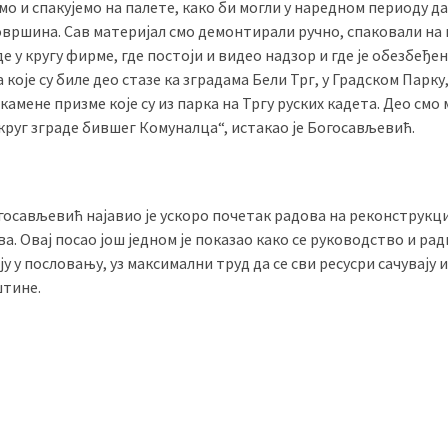
 и спакујемо на палете, како би могли у наредном периоду да
вршина. Сав материјал смо демонтирали ручно, спаковали на 
 у кругу фирме, где постоји и видео надзор и где је обезбеђен
 које су биле део стазе ка зградама Бели Трг, у Градском Парку
амене призме које су из парка на Тргу руских кадета. Део смо 
 круг зграде бившег Комуналца“, истакао је Богосављевић.
осављевић најавио је ускоро почетак радова на реконструкц
. Овај посао још једном је показао како се руководство и ра
у пословању, уз максимални труд да се сви ресусри сачувају и
штине.