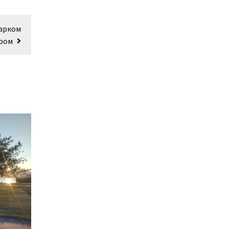
тарком
ром