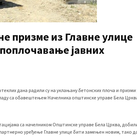
не призме из Главне улице
 поплочавање јавних
теклих дана радили су на уклањану бетонских плоча и призми 
 складу са обавештењем Начелника општинске управе Бела Цркв
лтацијама са начелником Општинске управе Бела Црква, добил
 партнерно уређење Главне улице бити замењен новим, тако д