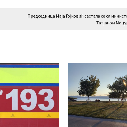
Председница Маја Гојковић састала се са минис
Татјаном Мацу