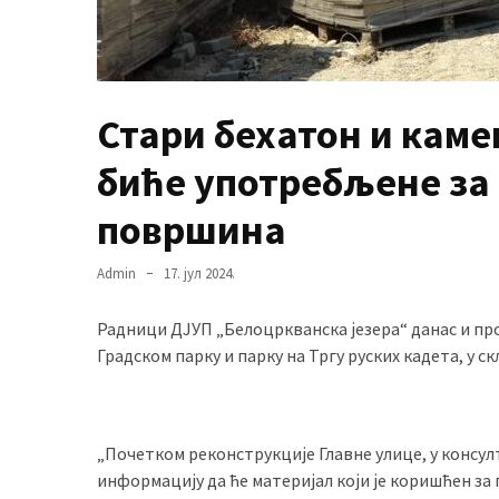
MOST
USED
CATEGORIES
Стари бехатон и каме
биће употребљене за
Вести
(901)
површина
Вршац
Admin
17. јул 2024.
(872)
Радници ДЈУП „Белоцркванска језера“ данас и про
ГРАДОВИ
Градском парку и парку на Тргу руских кадета, у
(810)
Пландиште
(139)
„Почетком реконструкције Главне улице, у консу
информацију да ће материјал који је коришћен за
Uncategorized