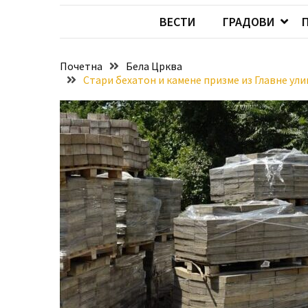
Хидросистема
ВЕСТИ
ГРАДОВИ
Дунав–
Тиса–
Дунав
Почетна
Бела Црква
Стари бехатон и камене призме из Главне у
Пријава
за
ваучере
Расписан
конкурс
за
стицање
права
коришћења
знака
„Најбоље
из
Војводине“