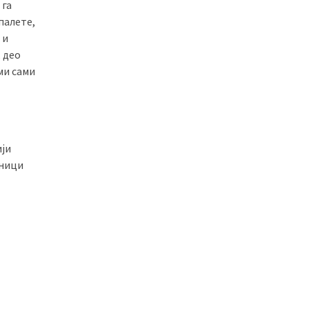
 га
палете,
 и
, део
ми сами
ији
дници