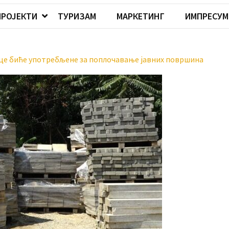
ПРОЈЕКТИ
ТУРИЗАМ
МАРКЕТИНГ
ИМПРЕСУМ
лице биће употребљене за поплочавање јавних површина