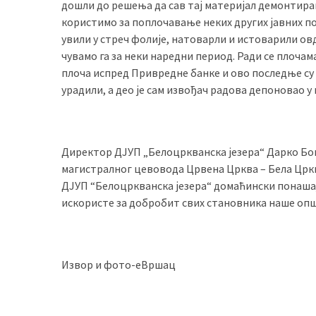
дошли до решења да сав тај материјал демонтирамо
(493)
користимо за поплочавање неких других јавних по
увили у стреч фолије, натоварли и истоварили овде
Панчево
чувамо га за неки наредни период. Ради се плочама
(479)
плоча испред Привредне банке и ово последње су к
урадили, а део је сам извођач радова депоновао у
Чланци
(306)
Ковачица
Директор ДЈУП „Белоцркванска језера“ Дарко Бог
(143)
магистралног цевовода Црвена Црква – Бела Црква
ДЈУП “Белоцркванска језера“ домаћински понашају 
Blogs
искористе за добробит свих становника наше оп
(143)
Бела
Црква
Извор и фото-еВршац
(140)