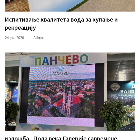
Испитивање квалитета вода за купање и
рекреацију
24. јул 2026.
Admin
изложба „Пола века Галерије савремене