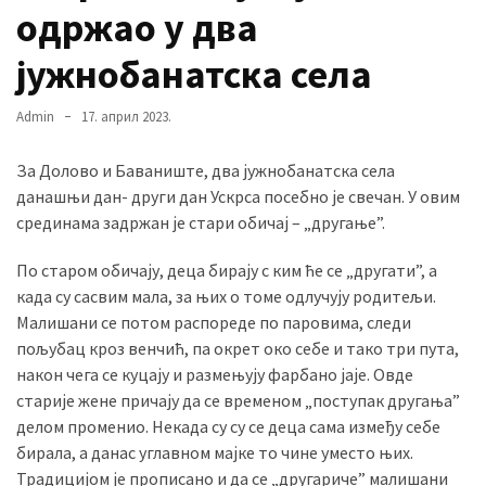
одржао у два
јужнобанатска села
MOST
USED
CATEGORIES
Admin
17. април 2023.
За Долово и Баваниште, два јужнобанатска села
Вести
данашњи дан- други дан Ускрса посебно је свечан. У овим
(901)
срединама задржан је стари обичај – „другање”.
Вршац
По старом обичају, деца бирају с ким ће се „другати”, а
(872)
када су сасвим мала, за њих о томе одлучују родитељи.
ГРАДОВИ
Малишани се потом распореде по паровима, следи
(810)
пољубац кроз венчић, па окрет око себе и тако три пута,
Пландиште
након чега се куцају и размењују фарбано јаје. Овде
(139)
старије жене причају да се временом „поступак другања”
делом променио. Некада су су се деца сама између себе
бирала, а данас углавном мајке то чине уместо њих.
Традицијом је прописано и да се „другариче” малишани
Uncategorized