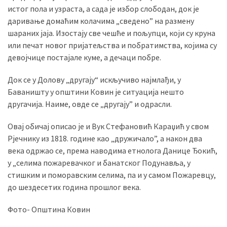
истог пола и узраста, а сада је избор слободан, док је
(493)
даривање домаћим колачима „сведено” на размену
Панчево
шараних јаја. Изостају све чешће и пољупци, који су круна
(479)
или печат новог пријатељства и побратимства, којима су
девојчице постајале куме, а дечаци побре.
Чланци
(306)
Док се у Долову „другају“ искључиво најмлађи, у
Баваништу у општини Ковин је ситуација нешто
Ковачица
другачија. Наиме, овде се „другају” и одрасли.
(143)
Овај обичај описао је и Вук Стефановић Караџић у свом
Blogs
Рјечнику из 1818. године као „дружичало”, а након два
(143)
века одржао се, према наводима етнолога Данице Ђокић,
у „селима пожаревачког и банатског Подунавља, у
Бела
стишким и поморавским селима, па и у самом Пожаревцу,
Црква
до шездесетих година прошлог века.
(140)
Фото- Општина Ковин