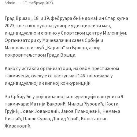
Admin
17. фебруар 2023.
Град Вршац , 18. и 19. фебруара биће домаћин Стар куп-а
MOST
2023, светског купа за јуниоре у дисциплини мач,
USED
CATEGORIES
индивидуално и екипно у Спортском центру Миленијум.
Организатори су Мачевалачки савез Србије и
Мачевалачки клуб „Карика“ из Вршца, а под
Вести
покровитељством Града Вршца.
(901)
Како су истакли организатори, на овом престижном
Вршац
такмичењу, очекује се наступ чак 146 такмичара у
(872)
индивидуалној и екипној конкуренцији.
ГРАДОВИ
За Србију ће у појединачној конкуренцији наступити 9
(810)
такмичара: Матија Ђаковић, Милош Ђуровић, Коста
Пландиште
Грујић, Јован Јовановић, Јаков Планојевић, Немања
(139)
Ристић, Павле Сурла, Давид Ујчић, Константин
Живановић.
Uncategorized