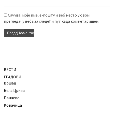
Сачувај моје име, е-пошту и веб место у овом
прегледачу веба за следећи пут када коментаришем.
ВЕСТИ
ГРАДОВИ
Вршац
Бела Црква
Панчево
Ковачица