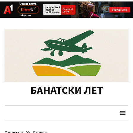
СКОРАШЊИ
Skip
Skip
ЧЛАНЦИ
to
to
content
content
Уређење
зона
школа
Стоп
паљењу
стрништа
БАНАТСКИ ЛЕТ
и
жетвених
остатака
Забрана
водозахватања
из
Почетна
Вршац