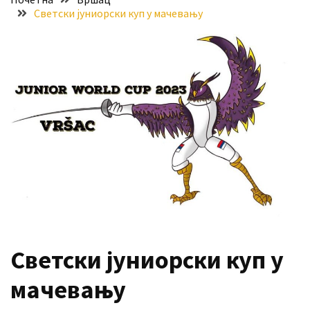
Светски јуниорски куп у мачевању
Хидросистема
Дунав–
Тиса–
Дунав
Пријава
за
ваучере
Расписан
конкурс
за
стицање
права
коришћења
Светски јуниорски куп у
знака
„Најбоље
мачевању
из
Војводине“