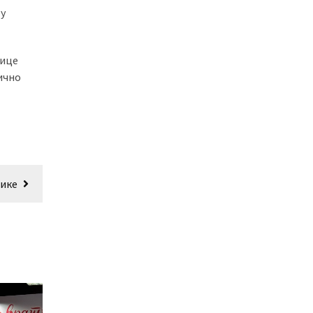
 у
чице
ично
нике