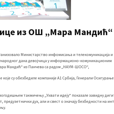
јчице из ОШ „Мара Мандић“
 организовало Министарство инфомисања и телекомуникација и
ђународног дана девојчица у информационо-комуникационим
Мара Мандић“ из Панчева са радом „НАУМ-ШОСО“,
 које су обезбедиле компаније А1 Србија, Генерали Осигурање
 овогодишњем такмичењу „Ухвати идеју“ показале завидну диги
 предузетнички дух, али и свест о значају безбедности на ин
њу.