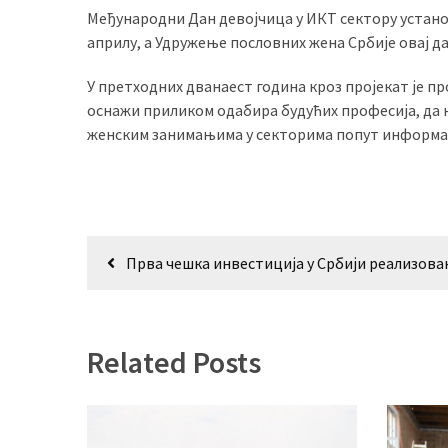
(479)
Међународни Дан девојчица у ИКТ сектору установ
априлу, а Удружење пословних жена Србије овај д
Чланци
(306)
У претходних дванаест година кроз пројекат је пр
оснажи приликом одабира будућих професија, да н
Ковачица
женским занимањима у секторима попут информа
(143)
Blogs
(143)
Кретање
Прва чешка инвестиција у Србији реализова
Бела
чланка
Црква
(140)
Related Posts