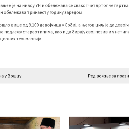
љен је на нивоу УН и обележава се сваког четвртог четвртка
ан обележава тринаесту годину заредом.
ошло више од 9.100 девојчица у Србиј, а његов циљ је да девој
е подлежу стереотипима, као и да бирају свој позив и у нетип
ционих технологија.
на у Вршцу
Ред вожње за праз