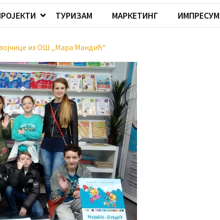
ПРОЈЕКТИ
ТУРИЗАМ
МАРКЕТИНГ
ИМПРЕСУМ
евојчице из ОШ „Мара Мандић“