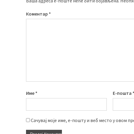
Ваша адреса е-поште неће бити објављена.
Неопх
Коментар
*
Име
*
Е-пошта
Сачувај моје име, е-пошту и веб место у овом п