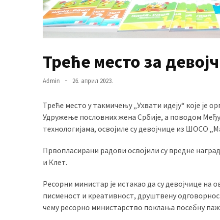
USED
CATEGORIES
Вести
(899)
Треће место за дево
Вршац
Admin
26. април 2023.
(872)
Треће место у такмичењу „Ухвати идеју“ које је
ГРАДОВИ
Удружење пословних жена Србије, а поводом Ме
(810)
технологијама, освојиле су девојчице из ШОСО „
Пландиште
(139)
Првопласирани радови освојили су вредне награде
и Клет.
Uncategorized
Ресорни министар је истакао да су девојчице на
(493)
писменост и креативност, друштвену одговорност,
чему ресорно министарство поклања посебну паж
Панчево