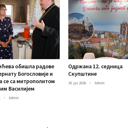
ићева обишла радове
Одржана 12. седница
ернату Богословије и
Скупштине
а се са митрополитом
20. јул 2026.
Admin
им Василијем
.
Admin