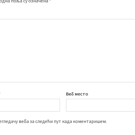
одна поља су означена
*
*
Веб место
регледачу веба за следећи пут када коментаришем.