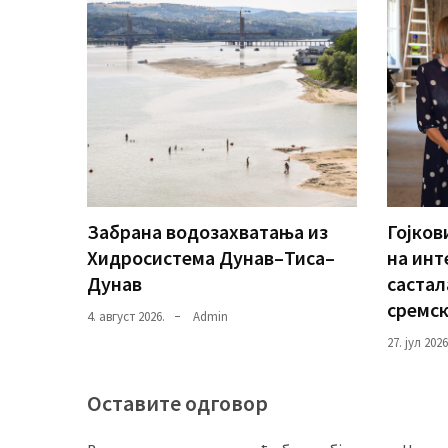
Забрана водозахватања из
Гојков
Хидросистема Дунав–Тиса–
на инт
Дунав
састал
сремск
4. август 2026.
Admin
27. јул 2026
Оставите одговор