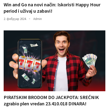
Win and Go na novi način: Iskoristi Happy Hour
period i uživaj u zabavi!
2. фебруар 2024.
Admin
PIRATSKIM BRODOM DO JACKPOTA: SREĆNIK
zgrabio plen vredan 23.410.018 DINARA!