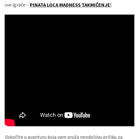
sve igrače –
PINATA LOCA MADNESS TAKMIČENJE
!
(493)
Панчево
(479)
Чланци
(306)
Ковачица
(143)
Blogs
(143)
Бела
Црква
(140)
Uskočite u avanturu koja vam pruža neodoljivu priliku za