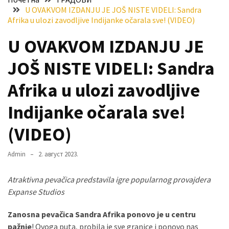
U OVAKVOM IZDANJU JE JOŠ NISTE VIDELI: Sandra
Хидросистема
Afrika u ulozi zavodljive Indijanke očarala sve! (VIDEO)
Дунав–
Тиса–
U OVAKVOM IZDANJU JE
Дунав
JOŠ NISTE VIDELI: Sandra
Пријава
за
Afrika u ulozi zavodljive
ваучере
Indijanke očarala sve!
Расписан
(VIDEO)
конкурс
за
стицање
Admin
2. август 2023.
права
коришћења
Atraktivna pevačica predstavila igre popularnog provajdera
знака
Expanse Studios
„Најбоље
Zanosna pevačica Sandra Afrika ponovo je u centru
из
pažnje
! Ovoga puta, probila je sve granice i ponovo nas
Војводине“