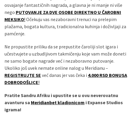
osvajanje fantastičnih nagrada, a glavna je ni manje ni više
nego
PUTOVANJE ZA DVE OSOBE DIREKTNO U ČAROBNI
MEKSIKO
!
Očekuju vas nezaboravni trenuci na prelepim
plažama, bogata kultura, tradicionalna kuhinja i doživljaji za
pamćenje.
Ne propustite priliku da se prepustite čaroliji slot igara i
učestvujete u uzbudljivom takmičenju koje vam može doneti
ne samo bogate nagrade već i nezaboravno putovanje.
Ukoliko još uvek nemate online nalog u Meridianu –
REGISTRUJTE SE
već danas jer vas čeka i
4.000 RSD BONUSA
DOBRODOŠLICE
!
Pratite Sandru Afriku i upustite se u ovu neverovatnu
avanturu sa
Meridianbet kladionicom
i Expanse Studios
igrama!