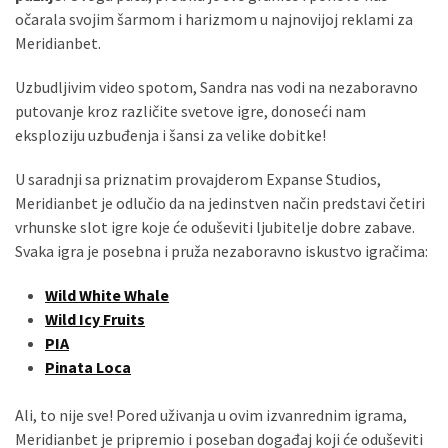
očarala svojim šarmom i harizmom u najnovijoj reklami za
Meridianbet.
MOST
USED
Uzbudljivim video spotom, Sandra nas vodi na nezaboravno
CATEGORIES
putovanje kroz različite svetove igre, donoseći nam
eksploziju uzbuđenja i šansi za velike dobitke!
Вести
U saradnji sa priznatim provajderom Expanse Studios,
(901)
Meridianbet je odlučio da na jedinstven način predstavi četiri
Вршац
vrhunske slot igre koje će oduševiti ljubitelje dobre zabave.
(872)
Svaka igra je posebna i pruža nezaboravno iskustvo igračima:
ГРАДОВИ
Wild White Whale
(810)
Wild Icy Fruits
Пландиште
PIA
(139)
Pinata Loca
Ali, to nije sve! Pored uživanja u ovim izvanrednim igrama,
Meridianbet je pripremio i poseban događaj koji će oduševiti
Uncategorized