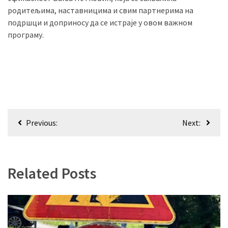
родитељима, наставницима и свим партнерима на
подршци и доприносу да се истраје у овом важном
програму.
Кретање
Previous:
Next:
чланка
Related Posts