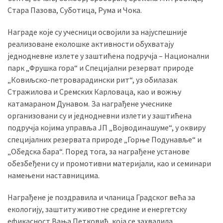
Стара Пазова, Суботица, Рума и Чока.
Награде које су учесници освојили за најуспешније
реализоване еколошке активности обухватају
једнодневне излете у заштићена подручја – Национални
парк „Фрушка гора
“
и Специјални резерват природе
„Ковиљско-петроварадински рит
“
, уз обилазак
Стражилова и Сремских Карловаца, као и вожњу
катамараном Дунавом. За награђене учеснике
организовани су и једнодневни излети у заштићена
подручја којима управља ЈП „Војводинашуме“, у оквиру
специјалних резервата природе „Горње Подунавље
“
и
„Обедска бара
“
. Поред тога, за награђене установе
обезбеђени су и промотивни материјали, као и семинари
намењени наставницима.
Награђене је поздравила и чланица Градског већа за
екологију, заштиту животне средине и енергетску
ефикасност Вања Петковић, која се захвалила