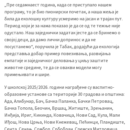
„Пре седамнаест година, када се приступало нашем
програму, то је био пионирски почетак, а наша жеља је
била да еколошку културу усмеримо на јасан и трајан пут.
Период који је за нама показао је да се од те тежње није
одустало. Наш заједнички задатак јесте да се бринемо о
својој деци, да дамо лични допринос и да не
посустанемо
“
, поручила је Табак, додајући да екологија
представља добар пример повезивања, развијања
емпатије и заједничког деловања у циљу заштите
животне средине, те да се овакви модели могу
примењивати и шире.
У школској 2025/2026. години награђене су васпитно-
образовне установе са територије 30 градова и општина:
Ада, Алибунар, Бач, Бачка Паланка, Бачки Петровац,
Бачка Топола, Беочин, Вршац, Житиште, Зрењанин,
Инђија, Ириг, Кикинда, Ковачица, Нови Сад, Кула, Мали
Иђош, Нова Црња, Нови Кнежевац, Пећинци, Пландиште,
Сента, Сечањ, Сомбор, Србобран, Сремска Митровица,