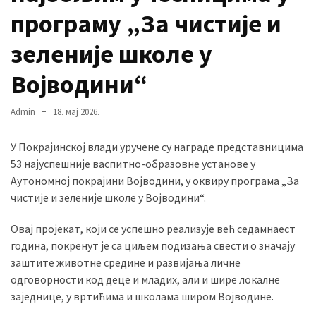
програму „За чистије и
зеленије школе у
MOST
USED
CATEGORIES
Војводини“
Вести
Admin
18. мај 2026.
(901)
У Покрајинској влади уручене су награде представницима
Вршац
53 најуспешније васпитно-образовне установе у
(872)
Аутономној покрајини Војводини, у оквиру програма „За
чистије и зеленије школе у Војводини
“
.
ГРАДОВИ
(810)
Овај пројекат, који се успешно реализује већ седамнаест
Пландиште
година, покренут је са циљем подизања свести о значају
(139)
заштите животне средине и развијања личне
одговорности код деце и младих, али и шире локалне
заједнице, у вртићима и школама широм Војводине.
Uncategorized