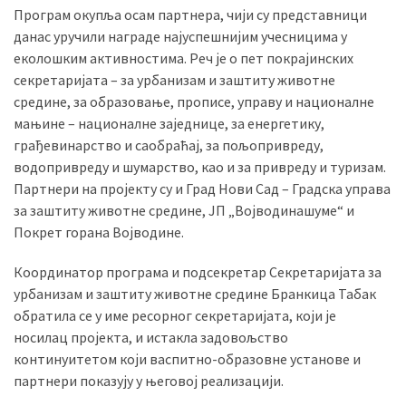
Програм окупља осам партнера, чији су представници
(493)
данас уручили награде најуспешнијим учесницима у
Панчево
еколошким активностима. Реч је о пет покрајинских
(479)
секретаријата – за урбанизам и заштиту животне
средине, за образовање, прописе, управу и националне
Чланци
мањине – националне заједнице, за енергетику,
(306)
грађевинарство и саобраћај, за пољопривреду,
водопривреду и шумарство, као и за привреду и туризам.
Ковачица
Партнери на пројекту су и Град Нови Сад – Градска управа
(143)
за заштиту животне средине, ЈП „Војводинашуме
“
и
Покрет горана Војводине.
Blogs
(143)
Координатор програма и подсекретар Секретаријата за
урбанизам и заштиту животне средине Бранкица Табак
Бела
обратила се у име ресорног секретаријата, који је
Црква
носилац пројекта, и истакла задовољство
(140)
континуитетом који васпитно-образовне установе и
партнери показују у његовој реализацији.