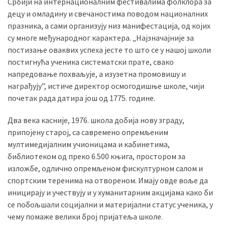
Србији на интернационалним фестивалима фолклора за
децу и омладину и свечаностима поводом националних
празника, а сами организују низ манифестација, од којих
су многе међународног карактера. „Најзначајније за
постизање оваквих успеха јесте то што се у нашој школи
постигнућа ученика систематски прате, свако
напредовање похваљује, а изузетна промовишу и
награђују”, истиче директор осмогодишње школе, чији
почетак рада датира још од 1775. године.
Два века касније, 1976. школа добија нову зграду,
припојену старој, са савремено опремљеним
мултимедијалним учионицама и кабинетима,
библиотеком од преко 6.500 књига, простором за
изложбе, одлично опремљеном фискултурном салом и
спортским теренима на отвореном. Имају овде воље да
иницирају и учествују и у хуманитарним акцијама како би
се побољшали социјални и материјални статус ученика, у
чему помаже велики број пријатеља школе.