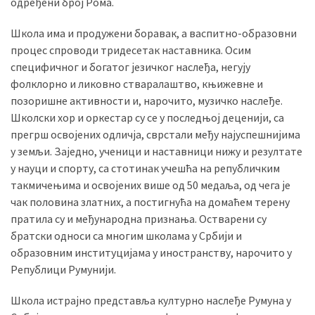
одређени број Рома.
Школа има и продужени боравак, а васпитно-образовни
процес спроводи тридесетак наставника. Осим
специфичног и богатог језичког наслеђа, негују
фолклорно и ликовно стваралаштво, књижевне и
позоришне активности и, нарочито, музичко наслеђе.
Школски хор и оркестар су се у последњој деценији, са
прегрш освојених одличја, сврстали међу најуспешнијима
у земљи. Заједно, ученици и наставници нижу и резултате
у науци и спорту, са стотинак учешћа на републичким
такмичењима и освојених више од 50 медаља, од чега је
чак половина златних, а постигнућа на домаћем терену
пратила су и међународна признања. Остварени су
братски односи са многим школама у Србији и
образовним институцијама у иностранству, нарочито у
Републици Румунији.
Школа истрајно представља културно наслеђе Румуна у