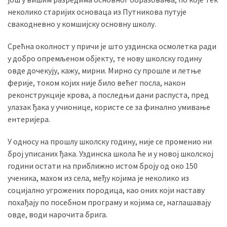
(493)
неколико старијих основаца из Путникова путује
свакодневно у комшијску основну школу.
Панчево
(479)
Срећна околност у причи је што уздинска осмолетка ради
у добро опремљеном објекту, те нову школску годину
Чланци
овде дочекују, кажу, мирни. Мирно су прошле и летње
(306)
ферије, током којих није било већег посла, након
реконструкције крова, а последњи дани распуста, пред
Ковачица
улазак ђака у учионице, користе се за финално умивање
(143)
ентеријера.
Blogs
У односу на прошлу школску годину, није се променио ни
(143)
број уписаних ђака. Уздинска школа ће и у новој школској
години остати на приближно истом броју од око 150
Бела
ученика, махом из села, међу којима је неколико из
Црква
социјално угрожених породица, као оних који наставу
(140)
похађају по посебном програму и којима се, наглашавају
овде, води нарочита брига.