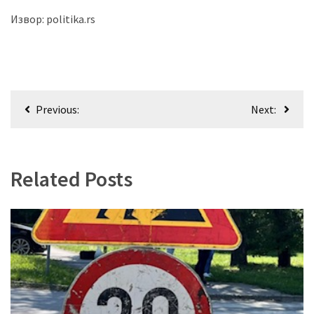
Извор: politika.rs
Кретање
Previous:
Next:
чланка
Related Posts