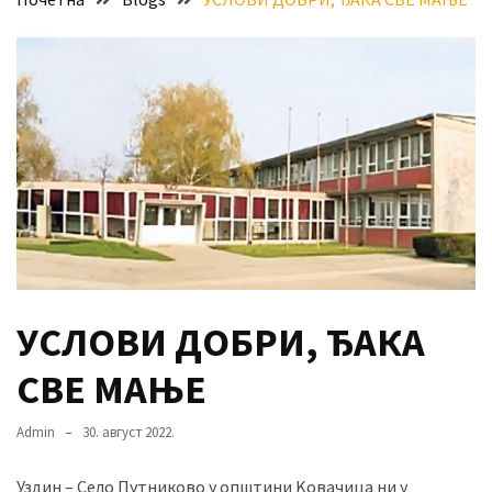
Хидросистема
Дунав–
Тиса–
Дунав
Пријава
за
ваучере
Расписан
конкурс
за
УСЛОВИ ДОБРИ, ЂАКА
стицање
права
СВЕ МАЊЕ
коришћења
знака
Admin
30. август 2022.
„Најбоље
из
Уздин – Село Путниково у општини Kовачица ни у
Војводине“