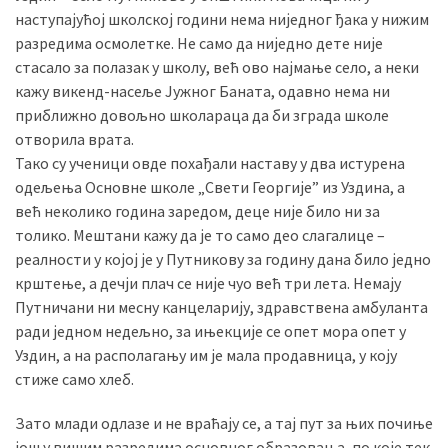
наступајућој школској години нема ниједног ђака у нижим
разредима осмолетке. Не само да ниједно дете није
стасало за полазак у школу, већ ово најмање село, а неки
MOST
USED
кажу викенд-насеље Јужног Баната, одавно нема ни
CATEGORIES
приближно довољно школараца да би зграда школе
отворила врата.
Вести
Тако су ученици овде похађали наставу у два истурена
(901)
одељења Основне школе „Свети Георгије” из Уздина, а
већ неколико година заредом, деце није било ни за
Вршац
толико. Мештани кажу да је то само део слагалице –
(872)
реалности у којој је у Путникову за годину дана било једно
крштење, а дечји плач се није чуо већ три лета. Немају
ГРАДОВИ
Путничани ни месну канцеларију, здравствена амбуланта
(810)
ради једном недељно, за ињекције се опет мора опет у
Пландиште
Уздин, а на располагању им је мала продавница, у коју
(139)
стиже само хлеб.
Зато млади одлазе и не враћају се, а тај пут за њих почиње
Uncategorized
још у вишим разредима основног образовања, по које тек