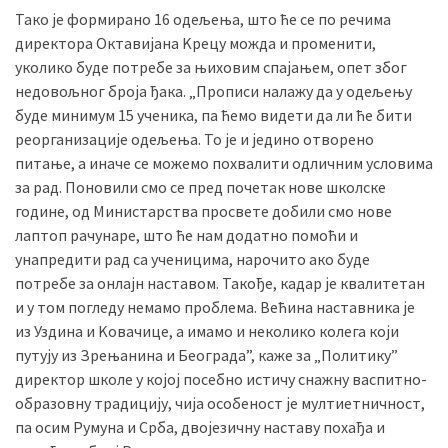
Тако је формирано 16 одељења, што ће се по речима
директора Октавијана Kрецу можда и променити,
уколико буде потребе за њиховим спајањем, опет због
недовољног броја ђака. „Прописи налажу да у одељењу
буде минимум 15 ученика, па ћемо видети да ли ће бити
реорганизације одељења. То је и једино отворено
питање, а иначе се можемо похвалити одличним условима
за рад. Поновили смо се пред почетак нове школске
године, од Министарства просвете добили смо нове
лаптоп рачунаре, што ће нам додатно помоћи и
унапредити рад са ученицима, нарочито ако буде
потребе за онлајн наставом. Такође, кадар је квалитетан
и у том погледу немамо проблема. Већина наставника је
из Уздина и Kовачице, а имамо и неколико колега који
путују из Зрењанина и Београда”, каже за „Политику”
директор школе у којој посебно истичу снажну васпитно-
образовну традицију, чија особеност је мултиетничност,
па осим Румуна и Срба, двојезичну наставу похађа и