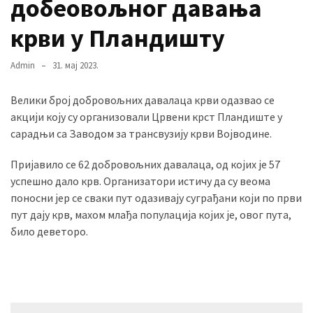
добеовољног давања
USED
CATEGORIES
крви у Пландишту
Вести
Admin
31. мај 2023.
(899)
Велики број добровољних давалаца крви одазвао се
Вршац
акцији коју су организовали Црвени крст Пландиште у
(872)
сарадњи са Заводом за трансвузију крви Војводине.
ГРАДОВИ
Пријавило се 62 добровољних давалаца, од којих је 57
(810)
успешно дало крв. Организатори истичу да су веома
Пландиште
поносни јер се сваки пут одазивају суграђани који по први
(139)
пут дају крв, махом млађа популација којих је, овог пута,
било деветоро.
Uncategorized
(493)
Панчево