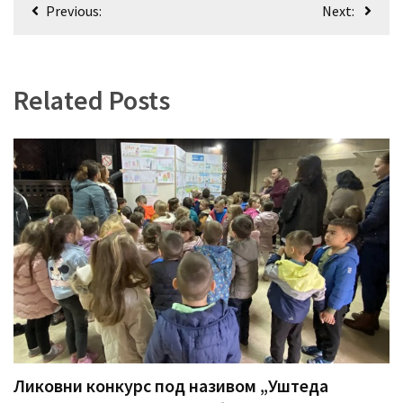
Кретање
Previous:
Next:
(479)
чланка
Чланци
(306)
Related Posts
Ковачица
(143)
Blogs
(143)
Бела
Црква
(140)
Ликовни конкурс под називом „Уштеда