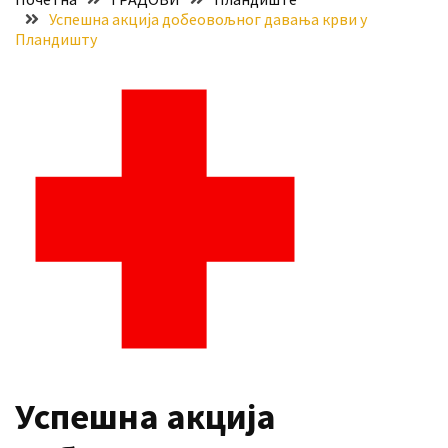
Успешна акција добеовољног давања крви у
за
Пландишту
стицање
права
коришћења
знака
„Најбоље
из
Војводине“
Стање
на
путевима
Нове
цене
горива
Успешна акција
MOST