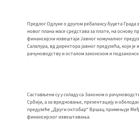
(493)
Панчево
Предлог Одлуке о другом ребалансу буџета Града 
(479)
новог плана масе средстава за плате, на основу
финансијски извештаји Јавног комуналног предуз
Чланци
Салапура, вд директора јавног предузећа, који је 
(306)
рачуноводству и осталом законском и подзаконск
Ковачица
(143)
Blogs
(143)
Састављени су у складу са Законом о рачуноводс
Србији, а за вредновање, презентацију и обелод
Бела
предузеће „Други октобар“ Вршац примењује Ме
Црква
финансијског извештавања.
(140)