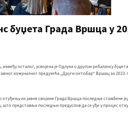
нс буџета Града Вршца у 20
између осталог, усвојена је Одлука о другом ребалансу буџет
 Јавног комуналног предузећа „Други октобар“ Вршац за 2023. 
о отуђењу из јавне својине Града Вршца последње стамбене је
и, што представља последњи предуслов да се уђе у процес отк