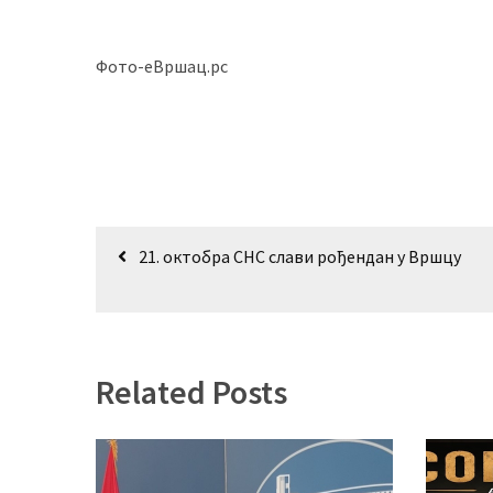
Фото-еВршац.рс
Кретање
21. октобра СНС слави рођендан у Вршцу
чланка
Related Posts