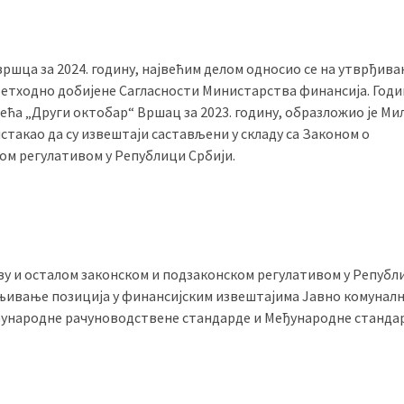
вршца за 2024. годину, највећим делом односио се на утврђив
 претходно добијене Сагласности Министарства финансија. Го
ећа „Други октобар“ Вршац за 2023. годину, образложио је М
истакао да су извештаји састављени у складу са Законом о
ом регулативом у Републици Србији.
тву и осталом законском и подзаконском регулативом у Републ
ањивање позиција у финансијским извештајима Јавно комунал
ђународне рачуноводствене стандарде и Међународне станда