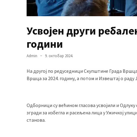
MOST
USED
Усвојен други ребале
CATEGORIES
години
Вести
(901)
Admin
9. октобар 2024.
Вршац
На другој по редуседници Скупштине Града Вршца, 
(872)
Вршца за 2024. годину, а потом и Извештај о раду
ГРАДОВИ
(810)
Пландиште
Одборници су већином гласова усвојили и Одлуку 
(139)
згради за избегла и расељена лица у Ужичкој улиц
станова.
Uncategorized