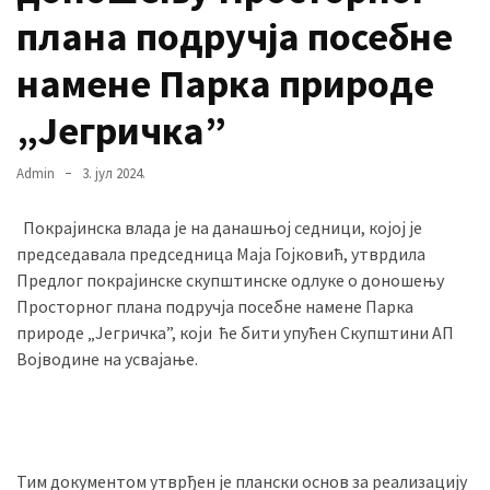
плана подручја посебне
намене Парка природе
MOST
USED
CATEGORIES
„Јегричка”
Вести
Admin
3. јул 2024.
(901)
Покрајинска влада је на данашњој седници, којој је
Вршац
председавала председница Маја Гојковић, утврдила
(872)
Предлог покрајинске скупштинске одлуке о доношењу
Просторног плана подручја посебне намене Парка
ГРАДОВИ
природе „Јегричка”, који ће бити упућен Скупштини АП
(810)
Војводине на усвајање.
Пландиште
(139)
Тим документом утврђен је плански основ за реализацију
Uncategorized