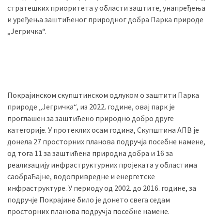
стратешких приоритета у области заштите, унапређења
(493)
и уређења заштићеног природног добра Парка природе
Панчево
„Јегричка“.
(479)
Чланци
(306)
Покрајинском скупштинском одлуком о заштити Парка
Ковачица
природе „Јегричка“, из 2022. године, овај парк је
(143)
проглашен за заштићено природно добро друге
категорије.
У протеклих осам година, Скупштина АПВ је
Blogs
донела 27 просторних планова подручја посебне намене,
(143)
од тога 11 за заштићена природна добра и 16 за
Бела
реализацију инфраструктурних пројеката у областима
Црква
саобраћајне, водопривредне и енергетске
(140)
инфраструктуре.
У периоду од 2002. до 2016. године, за
подручје Покрајине било је донето свега седам
просторних планова подручја посебне намене.