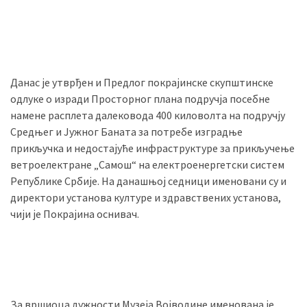
Данас је утврђен и Предлог покрајинске скупштинске
одлуке о изради Просторног плана подручја посебне
намене расплета далековода 400 киловолта на подручју
Средњег и Јужног Баната за потребе изградње
прикључка и недостајуће инфраструктуре за прикључење
ветроелектране „Самош“ на електроенергетски систем
Републике Србије.
На данашњој седници именовани су и
директори установа културе и здравствених установа,
чији је Покрајина оснивач.
За вршиоца дужности Музеја Војводине именована је