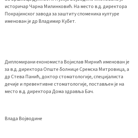
историчар Чарна Милинковић. На место в.д. директора
Покрајинског завода за заштиту споменика културе
именован је др Владимир Кубет.
Дипломирани економиста Војислав Мирнић именован је
за в.д. директора Опште болнице Сремска Митровица, а
др Стева Панић, доктор стоматологије, специјалиста
дечије и превентивне стоматологије, постављен је на
место в.д. директора Дома здравља Бач.
Влада Војводине