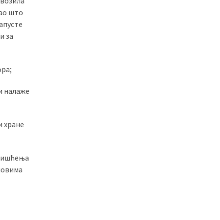
 возила
као што
напусте
и за
ора;
и налаже
и хране
 чишћења
словима