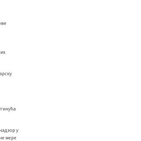
ове
ших
арску
угинућа
надзор у
не мере