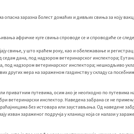
ма опасна заразна болест домаћих и дивљих свиња за коју вакц
ивања афричке куге свиња спроводе се и спроводиће се следе
ајају свиње, у што краћем року, као и обележавање и регистрац
д седам дана, под надзором ветеринарског инспектора; Еутан
ања, под надзором ветеринарског инспектора; нешкодљиво ук
вих других мера на зараженом газдинству у складу са посебни
ли приватним путевима, осим ако је неопходно по путевима н
бри ветеринарски инспектор. Наведена забрана се не примењу
раћајницама без истовара или заустављања. Од наведене заб
ају изван зараженог подручја у кланицу која се налази у зара