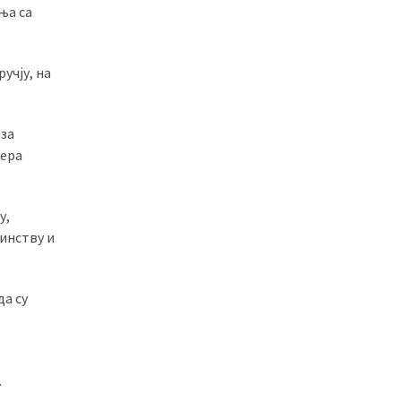
ња са
учју, на
 за
мера
у,
инству и
да су
.