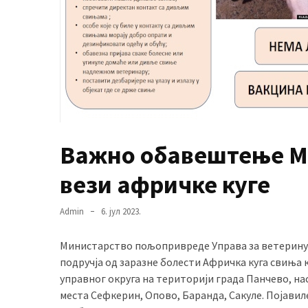
MOST
USED
CATEGORIES
Вести
(901)
Важно обавештење М
Вршац
(872)
вези афричке куге
ГРАДОВИ
Admin
6. јул 2023.
(810)
Пландиште
Министарство пољопривреде Управа за ветерину,
(139)
подручја од заразне болести Афричка куга свиња
управног округа на територији града Панчево, н
места Сефкерин, Опово, Баранда, Сакуле. Појавил
Uncategorized