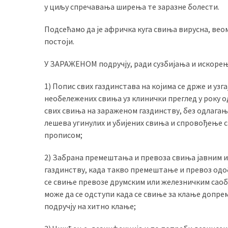
у циљу спречавања ширења те заразне болести.
Подсећамо да је афричка куга свиња вирусна, вео
постоји.
У ЗАРАЖЕНОМ подручју, ради сузбијања и искорењ
1) Попис свих газдинстава на којима се држе и узг
необележених свиња уз клинички преглед у року о
свих свиња на зараженом газдинству, без одлаг
лешева угинулих и убијених свиња и спровођење с
прописом;
2) Забрана премештања и превоза свиња јавним и
газдинству, када такво премештање и превоз одо
се свиње превозе друмским или железничким саоб
може да се одступи када се свиње за клање допрем
подручју на хитно клање;