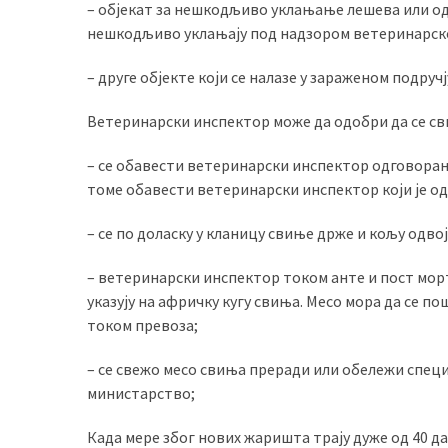
– објекат за нешкодљиво уклањање лешева или од
нешкодљиво уклањају под надзором ветеринарск
– друге објекте који се налазе у зараженом подручј
Ветеринарски инспектор може да одобри да се св
– се обавести ветеринарски инспектор одговоран 
томе обавести ветеринарски инспектор који је о
– се по доласку у кланицу свиње држе и кољу одво
– ветеринарски инспектор током анте и пост морт
указују на афричку кугу свиња. Месо мора да се 
током превоза;
– се свежо месо свиња преради или обележи специ
министарство;
Када мере због нових жаришта трају дуже од 40 да