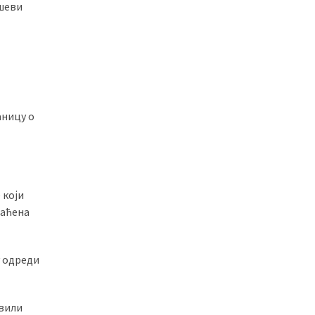
ешеви
аницу о
 који
чаћена
у одреди
авили