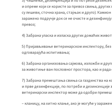
3) Чишћење, дезинфекција и по потреби дезинсекц
и опреме који се користе за превоз свиња, други
су лешеви, сточна храна, стајњак и друго). Камион
заражено подручје док се не очисте и дезинфикуј
превоз;
4) Забрана уласка и изласка других домаћих живо
5) Пријављивање ветеринарском инспектору, без о
одговарајућа испитивања;
6) Забрана организовања сајмова, изложби и дру
за животиње ван пословног простора, као и рада 
7) Забрана премештања свиња са газдинства на к
и прве дезинфекције, по потреби и дезинсекције з
ветеринарски инспектор може да одобри премешта
– кланицу, на хитно клање, ако је могуће у зараж