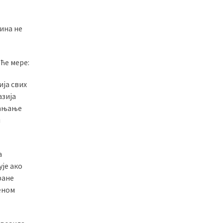
ина не
ће мере:
ијa свих
азија
лањање
м
а
је ако
ране
женом