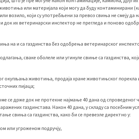
ија, што је пре могуће након контаминације, камиона, других
х животиња или материјала који могу да буду контаминирани (
 или возило, који су употребљени за превоз свиња не смеју да 
у и док их ветеринарски инспектор не прегледа и поново одобр
тиња на и са газдинства без одобрења ветеринарског инспект
длагања, сваке оболеле или угинуле свиње са газдинства, кој
гог окупљања животиња, продаја хране животињског порекла 
сточних пијаца;
оме се држе док не протекне најмање 40 дана од спроведеног
аражених газдинстава. Након 40 дана, у складу са посебним у
ње свиња са газдинства, како би се превезле директно у:
еном или угроженом подручју,