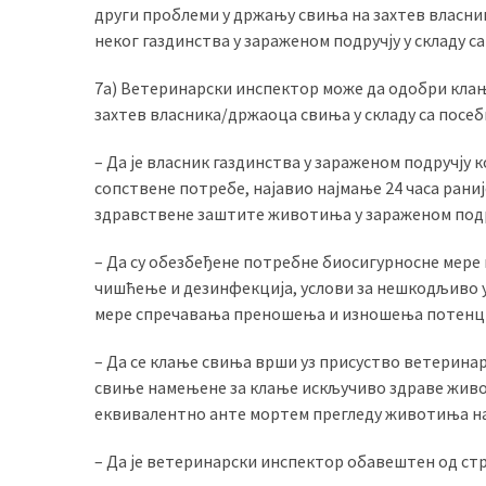
други проблеми у држању свиња на захтев власн
неког газдинства у зараженом подручју у складу с
7а) Ветеринарски инспектор може да одобри клање
захтев власника/држаоца свиња у складу са посе
– Да је власник газдинства у зараженом подручју
сопствене потребе, најавио најмање 24 часа рани
здравствене заштите животиња у зараженом подру
– Да су обезбеђене потребне биосигурносне мере
чишћење и дезинфекција, услови за нешкодљиво 
мере спречавања преношења и изношења потенци
– Да се клање свиња врши уз присуство ветеринар
свиње намењене за клање искључиво здраве живот
еквивалентно анте мортем прегледу животиња на
– Да је ветеринарски инспектор обавештен од стр