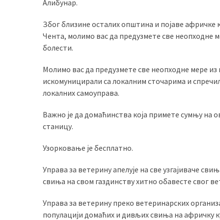
Алибунар.
(493)
Због близине осталих општина и појаве афричке 
Панчево
Чента, молимо вас да предузмете све неопходне 
(479)
болести.
Чланци
Молимо вас да предузмете све неопходне мере из
(306)
искомуницирали са локалним сточарима и спречи
локалних самоуправа.
Ковачица
(143)
Важно је да домаћинства која примете сумњу на 
станицу.
Blogs
(143)
Узорковање је бесплатно.
Бела
Управа за ветерину апелује на све узгајиваче св
Црква
свиња на свом газдинству хитно обавесте свог ве
(140)
Управа за ветерину преко ветеринарских организа
популацији домаћих и дивљих свиња на афричку к