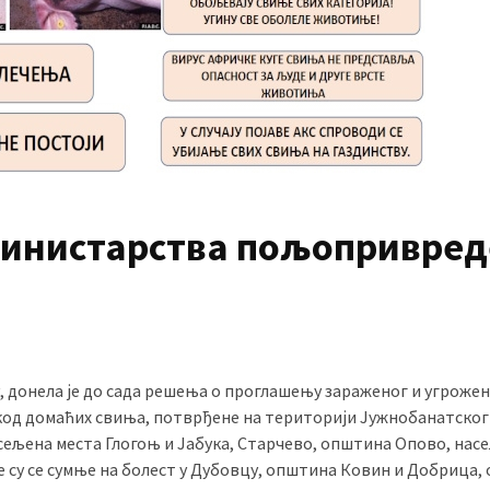
инистарства пољопривред
 донела је до сада решења о проглашењу зараженог и угроже
 код домаћих свиња, потврђене на територији Јужнобанатског
асељена места Глогоњ и Јабука, Старчево, општина Опово, нас
е су се сумње на болест у Дубовцу, општина Ковин и Добрица,