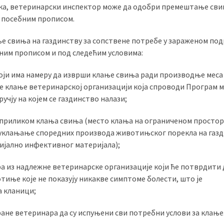
ика, ветеринарски инспектор може да одобри премештање сви
а посебним прописом.
 свиња на газдинству за сопствене потребе у зараженом подр
бним прописом и под следећим условима:
 који има намеру да изврши клање свиња ради производње меса
је клање ветеринарској организацији која спроводи Програм 
чју на којем се газдинство налази;
 приликом клања свиња (место клања на ограниченом простор
уклањање споредних производа животињског порекла на газд
јално инфективног материјала);
а из надлежне ветеринарске организације који ће потврдити 
иње које не показују никакве симптоме болести, што је
 кланици;
ане ветеринара да су испуњени сви потребни услови за клање