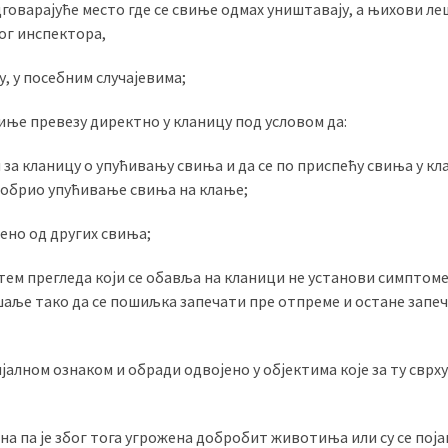
говарајуће место где се свиње одмах уништавају, а њихови л
ог инспектора,
у, у посебним случајевима;
иње превезу директно у кланицу под условом да:
за кланицу о упућивању свиња и да се по приспећу свиња у кл
добрио упућивање свиња на клање;
јено од других свиња;
ем прегледа који се обавља на кланици не установи симптоме
пошаље тако да се пошиљка запечати пре отпреме и остане запе
јалном ознаком и обради одвојено у објектима које за ту сврх
на па је због тога угрожена добробит животиња или су се пој