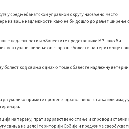
куге у средњебанатском управном округу насељено место
мере из ваше надлежности како не би дошло до даљег ширење 
 ваше надлежности и обавестите представнике МЗ како би
ли евентуално ширење ове заразне болести на територије на
ову болест код свиња одмах о томе обавесте надлежну ветерин
иња да уколико примете промене здравственог стања или имају 
теринара.
ција на терену, прати здравствено стање и спроводи стални 
угу свиња на целој територији Србије и предузима свеобухват