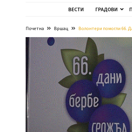
Хидросистема
ВЕСТИ
ГРАДОВИ
Дунав–
Тиса–
Дунав
Почетна
Вршац
Волонтери помогли 66. Д
Пријава
за
ваучере
Расписан
конкурс
за
стицање
права
коришћења
знака
„Најбоље
из
Војводине“