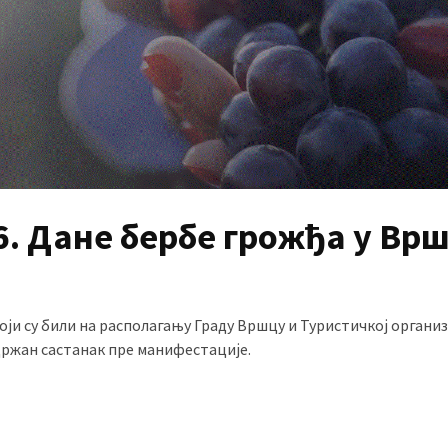
6. Дане бербе грожђа у Вр
оји су били на располагању Граду Вршцу и Туристичкој органи
држан састанак пре манифестације.