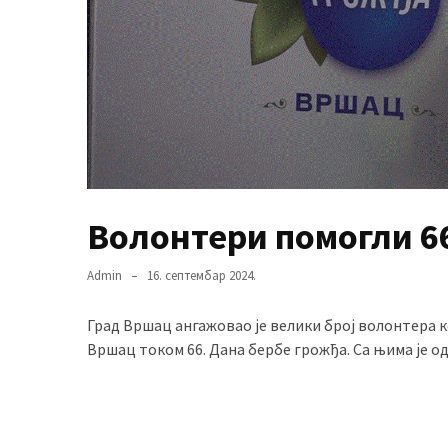
MOST
USED
CATEGORIES
Вести
(901)
Волонтери помогли 6
Вршац
(872)
Admin
16. септембар 2024.
ГРАДОВИ
(810)
Град Вршац ангажовао је велики број волонтера к
Пландиште
Вршац током 66. Дана бербе грожђа. Са њима је о
(139)
Uncategorized