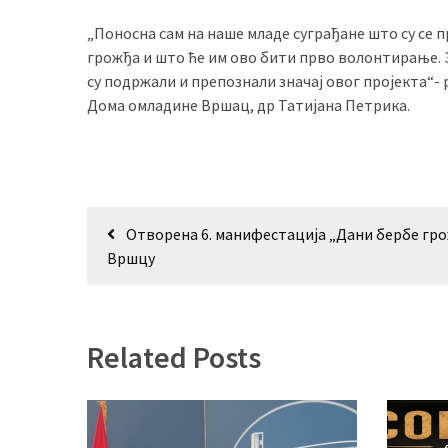
(493)
„Поносна сам на наше младе суграђане што су се 
грожђа и што ће им ово бити прво волонтирање. 
Панчево
су подржали и препознали значај овог пројекта“- 
(479)
Дома омладине Вршац, др Татијана Петрика.
Чланци
(306)
Ковачица
Кретање
(143)
Отворена 6. манифестација „Дани бербе гро
чланка
Вршцу
Blogs
(143)
Бела
Related Posts
Црква
(140)