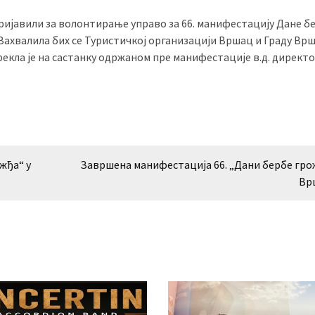
пријавили за волонтирање управо за 66. манифестацију Дане б
Захвалила бих се Туристичкој организацији Вршац и Граду Вр
рекла је на састанку одржаном пре манифестације в.д. директ
жђа“ у
Завршена манифестација 66. „Дани бербе гро
Вр