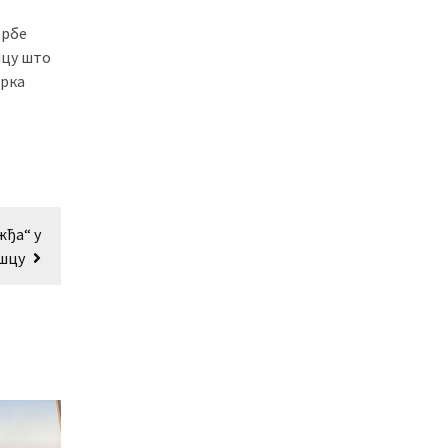
ербе
шцу што
орка
жђа“ у
шцу