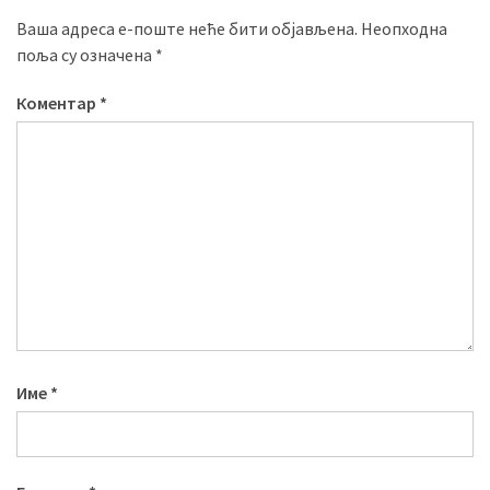
Ваша адреса е-поште неће бити објављена.
Неопходна
поља су означена
*
Коментар
*
Име
*