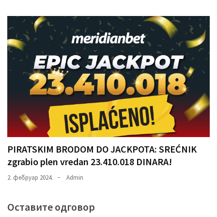
PIRATSKIM BRODOM DO JACKPOTA: SREĆNIK
zgrabio plen vredan 23.410.018 DINARA!
2. фебруар 2024.
Admin
Оставите одговор