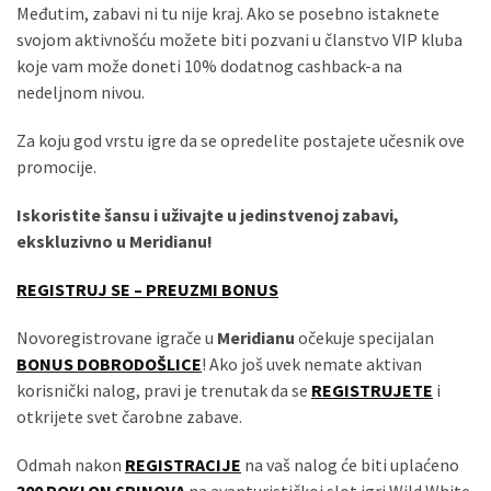
Međutim, zabavi ni tu nije kraj. Ako se posebno istaknete
(493)
svojom aktivnošću možete biti pozvani u članstvo VIP kluba
koje vam može doneti 10% dodatnog cashback-a na
Панчево
nedeljnom nivou.
(479)
Za koju god vrstu igre da se opredelite postajete učesnik ove
Чланци
promocije.
(306)
Iskoristite šansu i uživajte u jedinstvenoj zabavi,
Ковачица
ekskluzivno u Meridianu!
(143)
REGISTRUJ SE – PREUZMI BONUS
Blogs
(143)
Novoregistrovane igrače u
Meridianu
očekuje specijalan
BONUS DOBRODOŠLICE
! Ako još uvek nemate aktivan
Бела
korisnički nalog, pravi je trenutak da se
REGISTRUJETE
i
Црква
otkrijete svet čarobne zabave.
(140)
Odmah nakon
REGISTRACIJE
na vaš nalog će biti uplaćeno
300 POKLON SPINOVA
na avanturističkoj slot igri Wild White