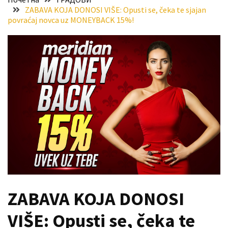
ZABAVA KOJA DONOSI VIŠE: Opusti se, čeka te sjajan
Хидросистема
povraćaj novca uz MONEYBACK 15%!
Дунав–
Тиса–
Дунав
Пријава
за
ваучере
Расписан
конкурс
за
стицање
права
коришћења
знака
ZABAVA KOJA DONOSI
„Најбоље
VIŠE: Opusti se, čeka te
из
Војводине“