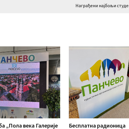
Награђени најбољи студ
а „Пола века Галерије
Бесплатна радионица