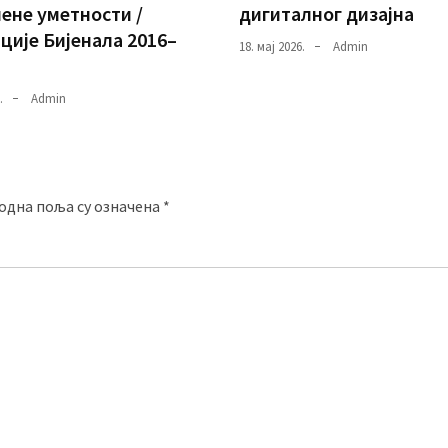
ене уметности /
дигиталног дизајна
ције Бијенала 2016–
18. мај 2026.
Admin
.
Admin
одна поља су означена
*