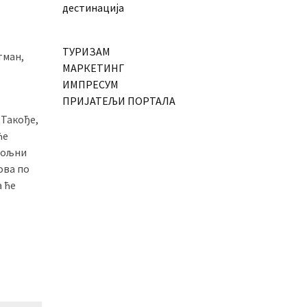
дестинација
ТУРИЗАМ
тман,
МАРКЕТИНГ
ИМПРЕСУМ
ПРИЈАТЕЉИ ПОРТАЛА
 Такође,
ће
вољни
ова по
а ће