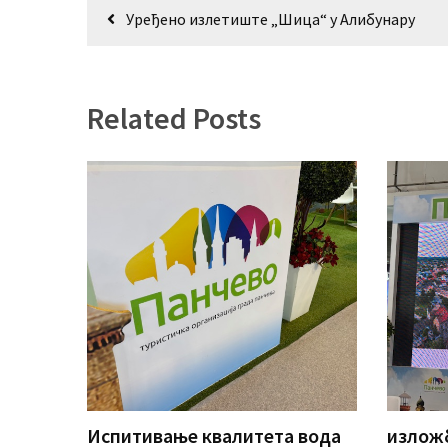
Кретање
(493)
Уређено излетиште „Шица“ у Алибунару
чланка
Панчево
(479)
Related Posts
Чланци
(306)
Ковачица
(143)
Blogs
(143)
Бела
Црква
(140)
Испитивање квалитета вода
изложб