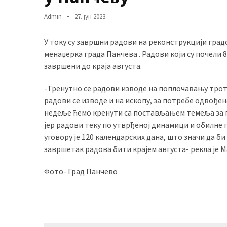
Admin
27. јун 2023.
MOST
У току су завршни радови на реконструкцији градс
USED
менаџерка града Панчева . Радови који су почели 8.
CATEGORIES
завршени до краја августа.
Вести
-Тренутно се радови изводе на поплочавању трото
(901)
радови се изводе и на ископу, за потребе одвођењ
недеље ћемо кренути са постављањем темеља за 
Вршац
јер радови теку по утврђеној динамици и обилне 
(872)
уговору је 120 календарских дана, што значи да би
завршетак радова бити крајем августа- рекла је М
ГРАДОВИ
(810)
Фото- Град Панчево
Пландиште
(139)
Uncategorized