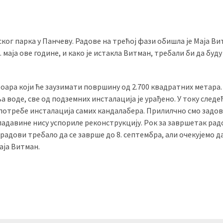
ког парка у Панчеву. Радове на трећој фази обишла је Маја Ви
 маја ове године, и како је истакла Витман, требали би да буду
ара који ће заузимати површину од 2.700 квадратних метара.
а воде, све од подземних инсталација је урађено. У току следе
потребе инсталација самих кандалабера. Прилилчно смо задо
падавине нису успориле реконструкцију. Рок за завршетак рад
 радови требало да се заврше до 8. септембра, али очекујемо д
аја Витман.