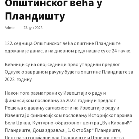
Општинског већа у
Пландишту
MOST
USED
Admin
23. јун 2023.
CATEGORIES
122. седница Општинског већа општине Пландиште
Вести
одржана је данас, а на дневном реду нашле су се 24 тачке.
(901)
Већници су на овој седници прво утврдили предлог
Вршац
Одлуке о завршном рачуну буџета општине Пландиште за
(872)
2022. годину.
ГРАДОВИ
Након тога разматрани су Извештаји о раду и
(810)
финансијком пословању за 2022. годину и предлог
Пландиште
Решења о давању сагласности на Извештај о раду и
(139)
Извештај о финансијском пословању Историјског архива
Бела Црква, Културно-образовног центра „Вук Караџић“
Пландиште, Дома здравља „1. Октобар“ Пландиште,
Uncategorized
Центра за социјални рад Пландиште и Црвеног крста