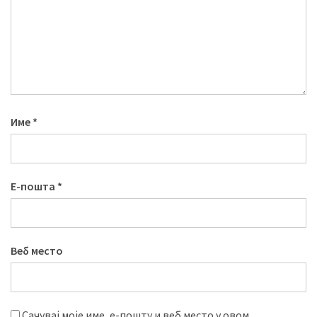
Име
*
Е-пошта
*
Веб место
Сачувај моје име, е-пошту и веб место у овом