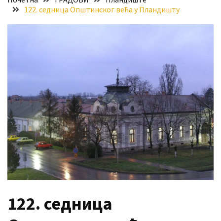
122. седница Општинског већа у Пландишту
Хидросистема
Дунав–
Тиса–
Дунав
Пријава
за
ваучере
Расписан
конкурс
за
стицање
права
коришћења
знака
„Најбоље
122. седница
из
Војводине“