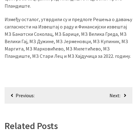
(493)
Пландиште.
Панчево
Између осталог, утврдили су и предлоге Решења о давању
(479)
сагласности на Извештај о раду и Финансијски извештај
МЗ Банатски Соколац, МЗ Барице, МЗ Велика Греда, МЗ
Чланци
Велики Гај, МЗ Дужине, МЗ Јерменовци, МЗ Купиник, МЗ
(306)
Маргита, МЗ Марковићево, МЗ Милетићево, МЗ
Пландиште, МЗ Стари Лец и МЗ Хајдучица за 2022. годину.
Ковачица
(143)
Blogs
Кретање
(143)
Previous:
Next:
чланка
Бела
Црква
(140)
Related Posts