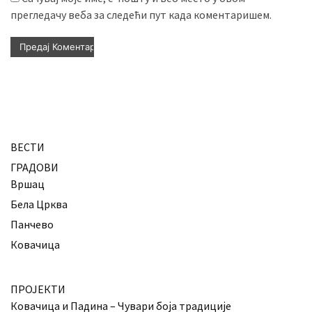
прегледачу веба за следећи пут када коментаришем.
ВЕСТИ
ГРАДОВИ
Вршац
Бела Црква
Панчево
Ковачица
ПРОЈЕКТИ
Ковачица и Падина – Чувари боја традиције