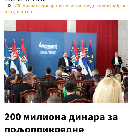
200 милиона динара за пољопривредне произвођаче
Хидросистема
и газдинства
Дунав–
Тиса–
Дунав
Пријава
за
ваучере
Расписан
конкурс
за
стицање
права
коришћења
знака
200 милиона динара за
„Најбоље
из
пољопривредне
Војводине“