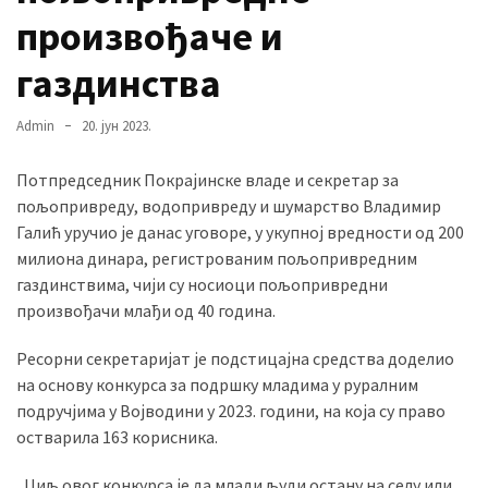
произвођаче и
газдинства
MOST
USED
CATEGORIES
Admin
20. јун 2023.
Вести
Потпредседник Покрајинске владе и секретар за
(901)
пољопривреду, водопривреду и шумарство Владимир
Галић уручио је данас уговоре, у укупној вредности од 200
Вршац
милиона динара, регистрованим пољопривредним
(872)
газдинствима, чији су носиоци пољопривредни
произвођачи млађи од 40 година.
ГРАДОВИ
(810)
Ресорни секретаријат је подстицајна средства доделио
Пландиште
на основу конкурса за подршку младима у руралним
(139)
подручјима у Војводини у 2023. години, на која су право
остварила 163 корисника.
Uncategorized
„Циљ овог конкурса је да млади људи остану на селу или