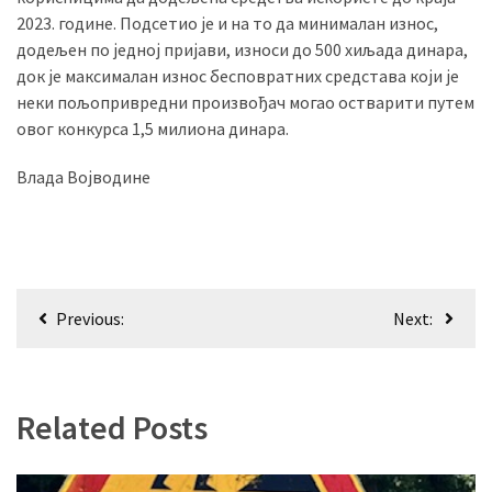
2023. године. Подсетио је и на то да минималан износ,
додељен по једној пријави, износи до 500 хиљада динара,
док је максималан износ бесповратних средстава који је
неки пољопривредни произвођач могао остварити путем
овог конкурса 1,5 милиона динара.
Влада Војводине
Кретање
Previous:
Next:
чланка
Related Posts