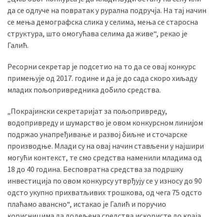
(493)
да се одлуче на повратак у рурална подручја. На тај начин
се мења демографска слика у селима, мења се старосна
Панчево
структура, што омогућава селима да живе“, рекао је
(479)
Галић.
Чланци
Ресорни секретар је подсетио на то да се овај конкурс
(306)
примењује од 2017. године и да је до сада скоро хиљаду
младих пољопривредника добило средства.
Ковачица
(143)
„Покрајински секретаријат за пољопривреду,
водопривреду и шумарство је овом конкурсном линијом
Blogs
подржао унапређивање и развој биљне и сточарске
(143)
производње. Млади су на овај начин стављени у најшири
могући контекст, те смо средства наменили младима од
Бела
18 до 40 година. Бесповратна средства за подршку
Црква
инвестиција по овом конкурсу утврђују се у износу до 90
(140)
одсто укупно прихватљивих трошкова, од чега 75 одсто
плаћамо авансно“, истакао је Галић и поручио
корисницима да додељена средства искористе до краја