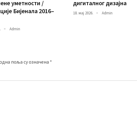
ене уметности /
дигиталног дизајна
ције Бијенала 2016–
18. мај 2026.
Admin
.
Admin
одна поља су означена
*