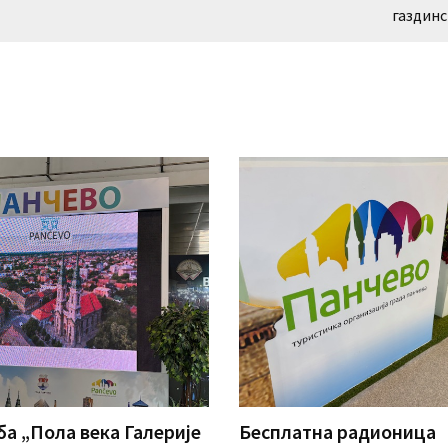
газдин
а „Пола века Галерије
Бесплатна радионица