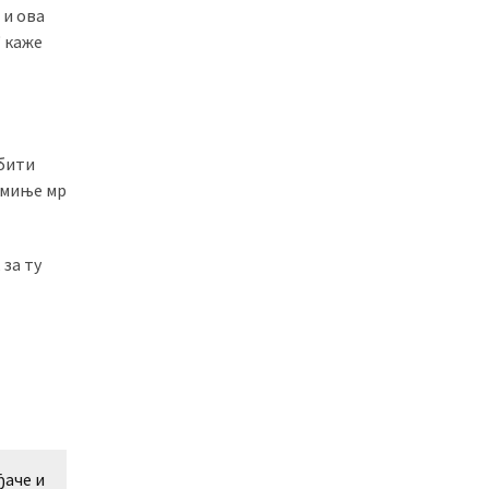
 и ова
“ каже
 бити
помиње мр
 за ту
ђаче и