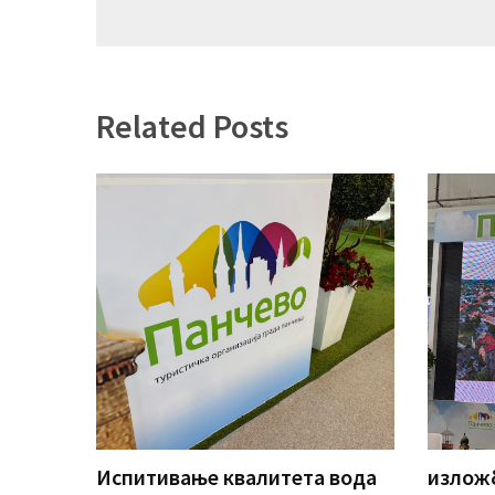
чланка
Related Posts
Испитивање квалитета вода
изложб