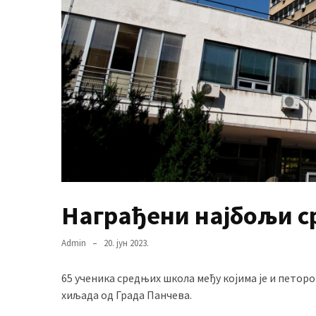
MOST
USED
CATEGORIES
Вести
(901)
Вршац
(872)
Награђени најбољи 
ГРАДОВИ
(810)
Пландиште
Admin
20. јун 2023.
(139)
65 ученика средњих школа међу којима је и петоро
хиљада од Града Панчева.
Uncategorized