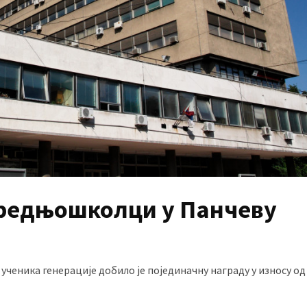
средњошколци у Панчеву
 ученика генерације добило је појединачну награду у износу од