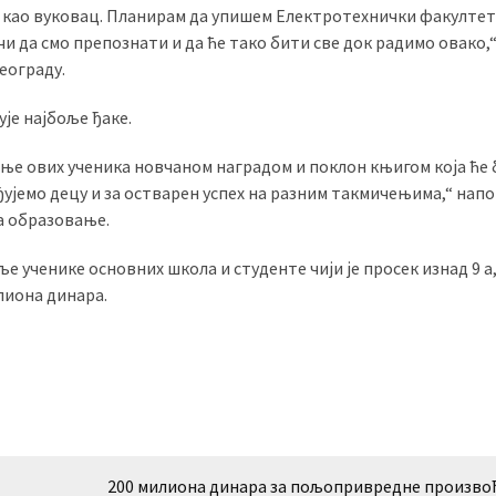
 као вуковац. Планирам да упишем Електротехнички факултет
чи да смо препознати и да ће тако бити све док радимо овако,
еограду.
је најбоље ђаке.
ање ових ученика новчаном наградом и поклон књигом која ће
ађујемо децу и за остварен успех на разним такмичењима,“ на
а образовање.
ученике основних школа и студенте чији је просек изнад 9 а,
илиона динара.
200 милиона динара за пољопривредне произво