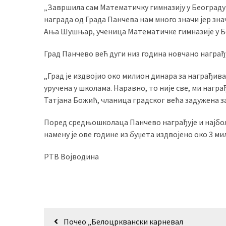
„Завршила сам Математичку гимназију у Београду
(493)
награда од Града Панчева нам много значи јер зна
Ања Шушњар, ученица Математичке гимназије у Б
Панчево
(479)
Град Панчево већ дуги низ година новчано награђу
Чланци
„Град је издвојио око милион динара за награђив
(306)
уручена у школама. Наравно, то није све, ми нагр
Татјана Божић, чланица градског већа задужена з
Ковачица
(143)
Поред средњошколаца Панчево награђује и најбоље 
намену је ове године из буџета издвојено око 3 м
Blogs
(143)
РТВ Војводина
Бела
Црква
(140)
Кретање
Почео „Белоцрквански карневал