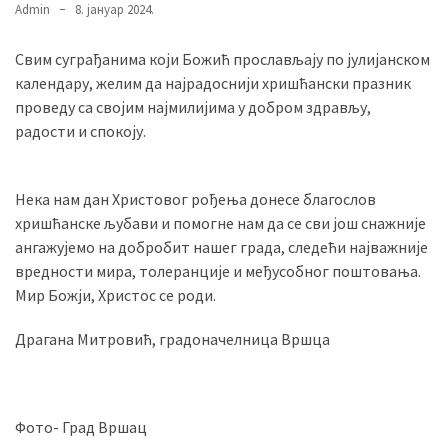
Admin
8. јануар 2024.
Свим суграђанима који Божић прослављају по јулијанском
MOST
календару, желим да најрадоснији хришћански празник
USED
CATEGORIES
проведу са својим најмилијима у добром здрављу,
радости и спокоју.
Вести
(901)
Нека нам дан Христовог рођења донесе благослов
хришћанске љубави и помогне нам да се сви још снажније
Вршац
ангажујемо на добробит нашег града, следећи најважније
(872)
вредности мира, толеранције и међусобног поштовања.
Мир Божји, Христос се роди.
ГРАДОВИ
(810)
Драгана Митровић, градоначелница Вршца
Пландиште
(139)
Фото- Град Вршац
Uncategorized