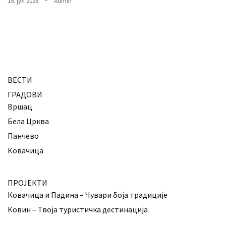
15. јул 2026.
Admin
ВЕСТИ
ГРАДОВИ
Вршац
Бела Црква
Панчево
Ковачица
ПРОЈЕКТИ
Ковачица и Падина – Чувари боја традиције
Ковин – Твоја туристичка дестинација