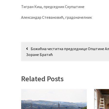
(493)
Тигран Киш, председник Скупштине
Панчево
Александар Стевановић, градоначелник
(479)
Чланци
(306)
Кретање
Божићна честитка председнице Општине А
Ковачица
чланка
Зоране Братић
(143)
Blogs
(143)
Related Posts
Бела
Црква
(140)