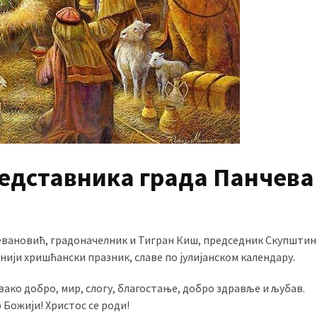
едставника града Панчева
тевановић, градоначелник и Тигран Киш, председник Скупштине
нији хришћански празник, славе по јулијанском календару.
вако добро, мир, слогу, благостање, добро здравље и љубав.
 Божији! Христос се роди!