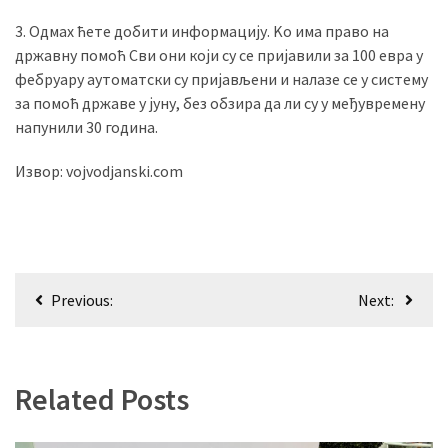
(493)
3. Одмах ћете добити информацију. Kо има право на
државну помоћ Сви они који су се пријавили за 100 евра у
Панчево
фебруару аутоматски су пријављени и налазе се у систему
(479)
за помоћ државе у јуну, без обзира да ли су у међувремену
напунили 30 година.
Чланци
(306)
Извор: vojvodjanski.com
Ковачица
(143)
Blogs
Кретање
(143)
Previous:
Next:
чланка
Бела
Црква
(140)
Related Posts