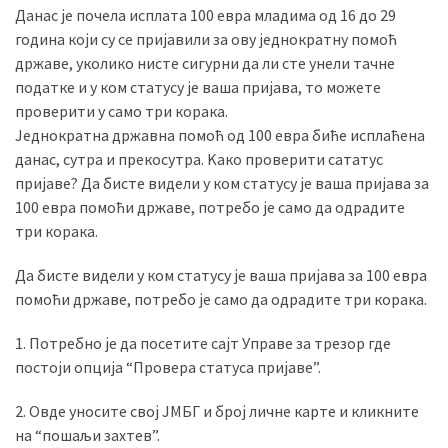
Данас је почела исплата 100 евра младима од 16 до 29
година који су се пријавили за ову једнократну помоћ
државе, уколико нисте сигурни да ли сте унели тачне
MOST
USED
податке и у ком статусу је ваша пријава, то можете
CATEGORIES
проверити у само три корака.
Једнократна државна помоћ од 100 евра биће исплаћена
Вести
данас, сутра и прекосутра. Kако проверити сататус
(901)
пријаве? Да бисте видели у ком статусу је ваша пријава за
100 евра помоћи државе, потребо је само да одрадите
Вршац
три корака.
(872)
Да бисте видели у ком статусу је ваша пријава за 100 евра
ГРАДОВИ
помоћи државе, потребо је само да одрадите три корака.
(810)
Пландиште
1. Потребно је да посетите сајт Управе за трезор где
(139)
постоји опција “Провера статуса пријаве”.
2. Овде уносите свој ЈМБГ и број личне карте и кликните
на “пошаљи захтев”.
Uncategorized