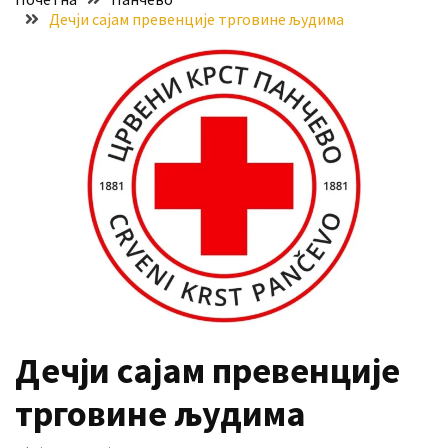
Дечји сајам превенције трговине људима
Хидросистема
Дунав–
Тиса–
Дунав
Пријава
за
ваучере
Расписан
конкурс
за
стицање
права
коришћења
Дечји сајам превенције
знака
„Најбоље
трговине људима
из
Војводине“