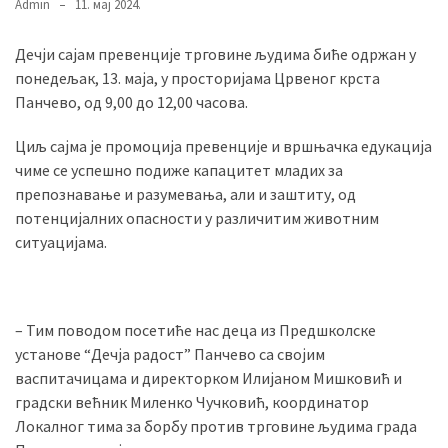
Admin
11. мај 2024.
Дечји сајам превенције трговине људима биће одржан у
MOST
понедељак, 13. маја, у просторијама Црвеног крста
USED
Панчево, од 9,00 до 12,00 часова.
CATEGORIES
Циљ сајма је промоција превенције и вршњачка едукација
Вести
чиме се успешно подиже капацитет младих за
(901)
препознавање и разумевања, али и заштиту, од
потенцијалних опасности у различитим животним
Вршац
ситуацијама.
(872)
ГРАДОВИ
(810)
– Тим поводом посетиће нас деца из Предшколске
Пландиште
установе “Дечја радост” Панчево са својим
(139)
васпитачицама и директорком Илијаном Мишковић и
градски већник Миленко Чучковић, координатор
Локалног тима за борбу против трговине људима града
Uncategorized