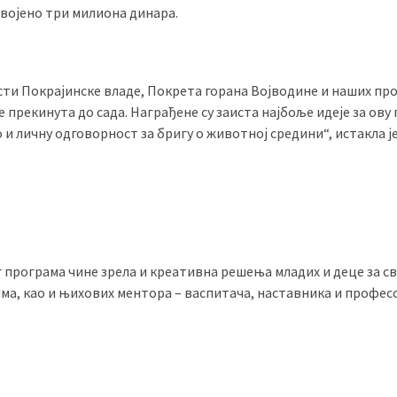
здвојено три милиона динара.
сти Покрајинске владе, Покрета горана Војводине и наших пр
 прекинута до сада. Награђене су заиста најбоље идеје за ову 
ао и личну одговорност за бригу о животној средини“, истакла ј
г програма чине зрела и креативна решења младих и деце за св
а, као и њихових ментора – васпитача, наставника и профес