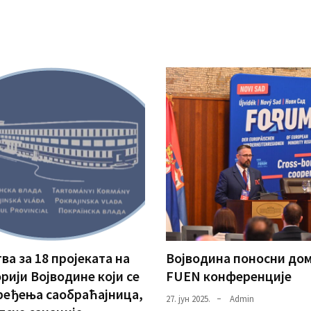
ва за 18 пројеката на
Војводина поносни до
рији Војводине који се
FUEN конференције
ређења саобраћајница,
27. јун 2025.
Admin