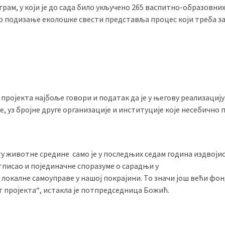
грам, у
који
је
до сада било укључено 265 васпитно-образовни
ер подизање еколошке свести представља процес који треба з
 пројекта најбоље говори и податак да је у његову реализацију
, уз бројне друге организације и институције које несебично 
ту животне средине
само је у последњих седам година издвоји
тписао
и
појединачне споразуме о сарадњи
у
 локалн
е
самоуправ
е
у нашој покрајини.
То
значи још већи фон
г пројекта
“
, истакла је потпредседница
Божић.