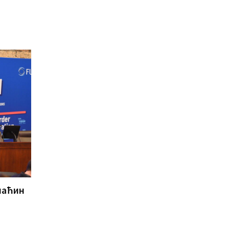
маћин