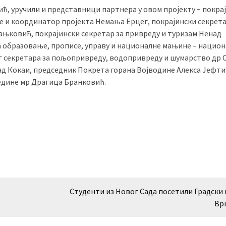
ћ, уручили и представници партнера у овом пројекту − покра
е и координатор пројекта Немања Ерцег, покрајински секрета
рањковић, покрајински секретар за привреду и туризам Ненад
а образовање, прописе, управу и националне мањине – нацио
г секретара за пољопривреду, водопривреду и шумарство др 
 Кокаи, председник Покрета горана Војводине Алекса Јефтић
едине мр Драгица Бранковић.
Студенти из Новог Сада посетили Градски 
Вр