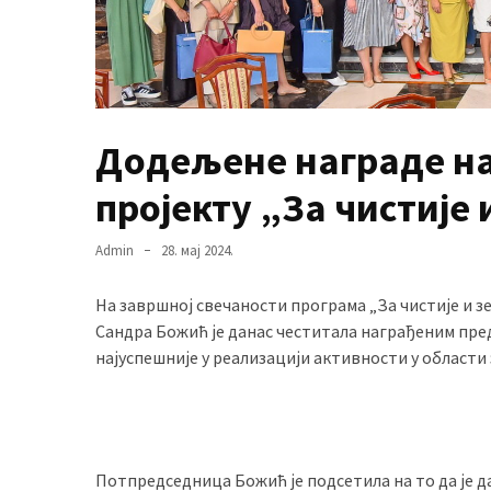
MOST
USED
CATEGORIES
Додељене награде на
Вести
пројекту „За чистије
(901)
Вршац
Admin
28. мај 2024.
(872)
На завршној свечаности програма „За чистије и з
ГРАДОВИ
Сандра Божић је данас честитала награђеним пре
(810)
најуспешније у реализацији активности у област
Пландиште
(139)
Потпредседница Божић је подсетила на то да је дан
Uncategorized