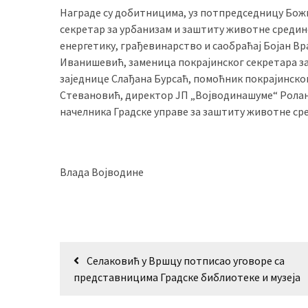
Награде су добитницима, уз потпредседницу Божи
секретар за урбанизам и заштиту животне средин
енергетику, грађевинарство и саобраћај Бојан В
Иванишевић, заменица покрајинског секретара з
заједнице Слађана Бурсаћ, помоћник покрајинско
Стевановић, директор ЈП „Војводинашуме“ Роланд
начелника Градске управе за заштиту животне ср
Влада Војводине
Кретање
Селаковић у Вршцу потписао уговоре са
чланка
представницима Градске библиотеке и музеја