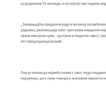
су додељeне 53 награде, и за који је ове године и
(493)
Панчево
(479)
„Захваљујући преданом раду и великој посвећено
радника, реализација овог програма ниједном није
Чланци
свака има јасан циљ – да ојача и подигне свест, к
(306)
потпредседница Божић.
Ковачица
(143)
Blogs
(143)
Она је казала да највећу корист овог подстицајно
окружење, што пуно говори о њиховим квалитетим
Бела
Црква
(140)