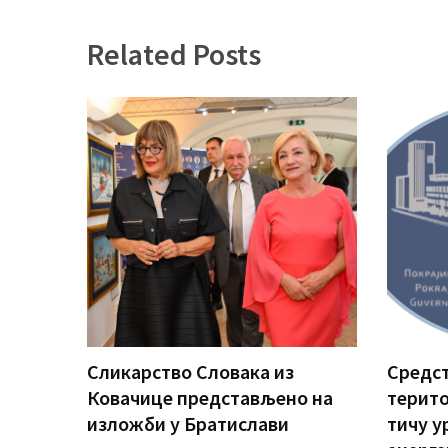
Related Posts
Сликарство Словака из
Средст
Ковачице представљено на
терито
изложби у Братислави
тичу у