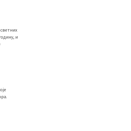
осветних
годину, и
е
оје
ора.