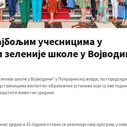
јбољим учесницима у
 и зеленије школе у Војвод
еленије школе у Војводини“ у Покрајинској влади, потпредсед
дставницима васпитно-образовних установа које су ове годин
и заштите животне средине.
ас уједно и 15 година откако се реализује овај програм, у окв