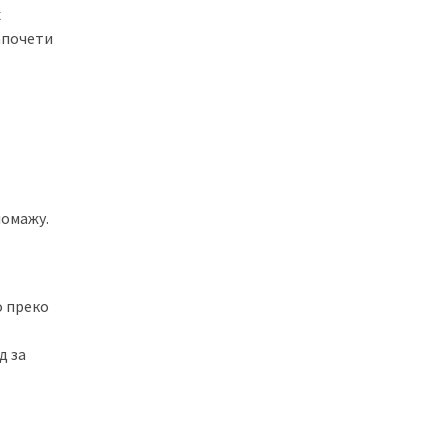
х
апочети
помажу.
о преко
д за