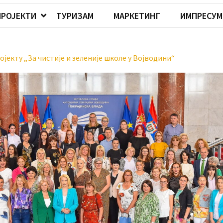
ПРОЈЕКТИ
ТУРИЗАМ
МАРКЕТИНГ
ИМПРЕСУМ
јекту „За чистије и зеленије школе у Војводини“