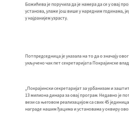
Божићева је поручила да је намера да се у овај про
установа,
улаже још више у наредним годинама, ј
у најранијем узрасту.
Потпредседница је указала на то да о значају овог
укључено чак пет секретаријата Покрајинске владе
„
Покрајински секретаријат за урбанизам и зашти
13 милиона динара за овај програм. Н
едавно
је
по
вези
са
његовом
реализацијом са свих 45 јединица
награде нашим ђацима и установама у оквиру ово