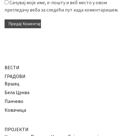
Сачувај моје име, е-пошту и веб место у овом
прегледачу веба за следећи пут када коментаришем.
ВЕСТИ
ГРАДОВИ
Вршац
Бела Црква
Панчево
Ковачица
ПРОЈЕКТИ