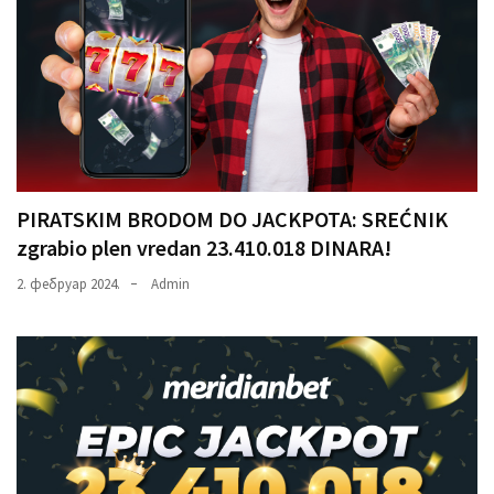
PIRATSKIM BRODOM DO JACKPOTA: SREĆNIK
zgrabio plen vredan 23.410.018 DINARA!
2. фебруар 2024.
Admin