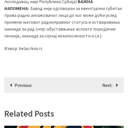
послодавац није Република Србија)
ВАЖНА
НАПОМЕНА:
Завод није одговоран за евентуални губитак
права радно ангажованог лица до ког може доћи услед
промене његовог радноправног статуса и остваривања
накнаде за рад (нпр: обустављање исплате породичне
пензије, накнаде за случај незапослености и сл.).
Извор: belacrkva.rs
Кретање
Previous:
Next:
чланка
Related Posts