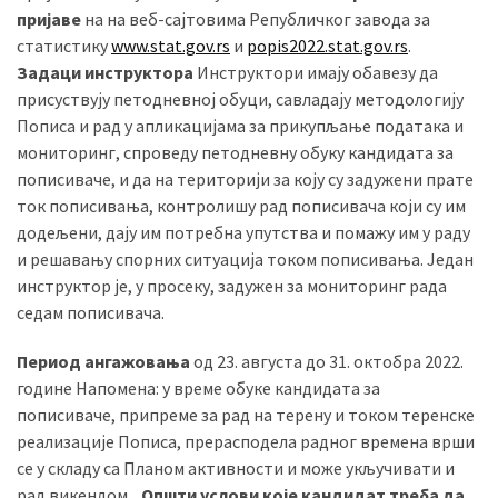
пријаве
на на веб-сајтовима Републичког завода за
(493)
статистику
www.stat.gov.rs
и
popis2022.stat.gov.rs
.
Панчево
Задаци инструктора
Инструктори имају обавезу да
(479)
присуствују петодневној обуци, савладају методологију
Пописа и рад у апликацијама за прикупљање података и
Чланци
мониторинг, спроведу петодневну обуку кандидата за
(306)
пописиваче, и да на територији за коју су задужени прате
ток пописивања, контролишу рад пописивача који су им
Ковачица
додељени, дају им потребна упутства и помажу им у раду
(143)
и решавању спорних ситуација током пописивања. Један
инструктор је, у просеку, задужен за мониторинг рада
Blogs
седам пописивача.
(143)
Период ангажовања
од 23. августа до 31. октобра 2022.
Бела
године Напомена: у време обуке кандидата за
Црква
пописиваче, припреме за рад на терену и током теренске
(140)
реализације Пописа, прерасподела радног времена врши
се у складу са Планом активности и може укључивати и
рад викендом.
Општи услови које кандидат треба да