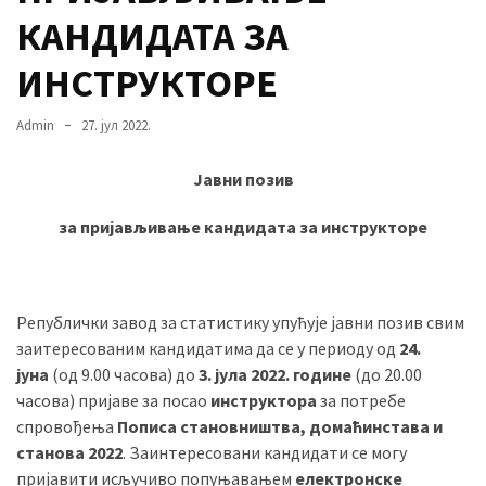
КАНДИДАТА ЗА
ИНСТРУКТОРЕ
MOST
USED
CATEGORIES
Admin
27. јул 2022.
Вести
Јавни позив
(901)
за пријављивање кандидата за инструкторе
Вршац
(872)
ГРАДОВИ
Републички завод за статистику упућује јавни позив свим
(810)
заитересованим кандидатима да се у периоду од
24.
Пландиште
јуна
(од 9.00 часова) до
3. јула 2022. године
(до 20.00
(139)
часова) пријаве за посао
инструктора
за потребе
спровођења
Пописа становништва, домаћинстава и
станова 2022
. Заинтересовани кандидати се могу
пријавити исључиво попуњавањем
електронске
Uncategorized