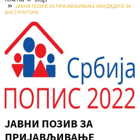
ЈАВНИ ПОЗИВ ЗА ПРИЈАВЉИВАЊЕ КАНДИДАТА ЗА
Хидросистема
ИНСТРУКТОРЕ
Дунав–
Тиса–
Дунав
Пријава
за
ваучере
Расписан
конкурс
за
стицање
права
коришћења
знака
ЈАВНИ ПОЗИВ ЗА
„Најбоље
из
ПРИЈАВЉИВАЊЕ
Војводине“