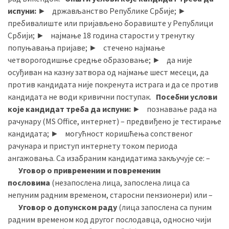
испуни:
► држављанство Републике Србије; ►
пребивалиште или пријављено боравиште у Републици
Србији; ► најмање 18 година старости у тренутку
попуњавања пријаве; ► стечено најмање
четворогодишње средње образовање; ► да није
осуђиван на казну затвора од најмање шест месеци, да
против кандидата није покренута истрага и да се против
кандидата не води кривични поступак.
Посебни услови
које кандидат треба да испуни:
► познавање рада на
рачунару (MS Office, интернет) – предвиђено је тестирање
кандидата; ► могућност коришћења сопственог
рачунара и приступ интернету током периода
ангажовања. Са изабраним кандидатима закључује се: –
Уговор о привременим и повременим
пословима
(незапослена лица, запослена лица са
непуним радним временом, старосни пензионери) или –
Уговор о допунском раду
(лица запослена са пуним
радним временом код другог послодавца, односно чији