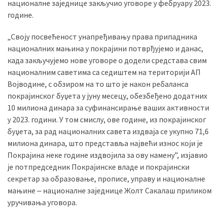
националне заједнице закључио уговоре у фебруару 2023.
(493)
године.
Панчево
„Своју посвећеност унапређивању права припадника
(479)
националних мањина у покрајини потврђујемо и данас,
када закључујемо нове уговоре о додели средстава свим
Чланци
националним саветима са седиштем на територији АП
(306)
Војводине, с обзиром на то што је након ребаланса
покрајинског буџета у јуну месецу, обезбеђено додатних
Ковачица
10 милиона динара за суфинансирање ваших активности
(143)
у 2023. години. У том смислу, ове године, из покрајинског
буџета, за рад националних савета издваја се укупно 71,6
Blogs
милиона динара, што представља највећи износ који је
(143)
Покрајина неке године издвојила за ову намену”, изјавио
је потпредседник Покрајинске владе и покрајински
Бела
секретар за образовање, прописе, управу и националне
Црква
мањине ‒ националне заједнице Жолт Сакалаш приликом
(140)
уручивања уговора.