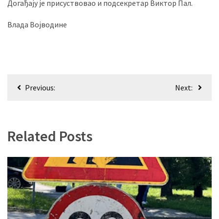
Догађају је присуствовао и подсекретар Виктор Пал.
Влада Војводине
Кретање
Previous:
Next:
чланка
Related Posts