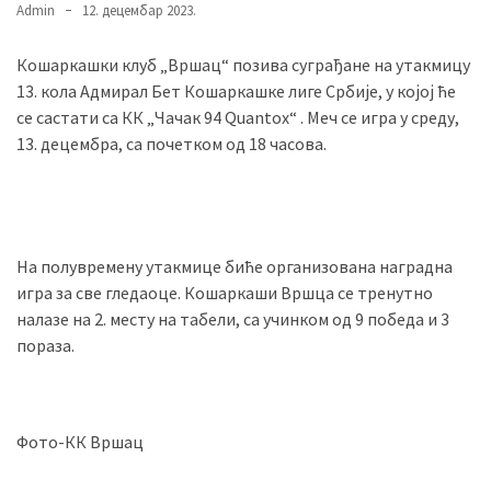
Admin
12. децембар 2023.
Кошаркашки клуб „Вршац“ позива суграђане на утакмицу
MOST
13. кола Адмирал Бет Кошаркашке лиге Србије, у којој ће
USED
CATEGORIES
се састати са КК „Чачак 94 Quantox“ . Меч се игра у среду,
13. децембра, са почетком од 18 часова.
Вести
(901)
Вршац
На полувремену утакмице биће организована наградна
(872)
игра за све гледаоце. Кошаркаши Вршца се тренутно
налазе на 2. месту на табели, са учинком од 9 победа и 3
ГРАДОВИ
пораза.
(810)
Пландиште
(139)
Фото-КК Вршац
Uncategorized