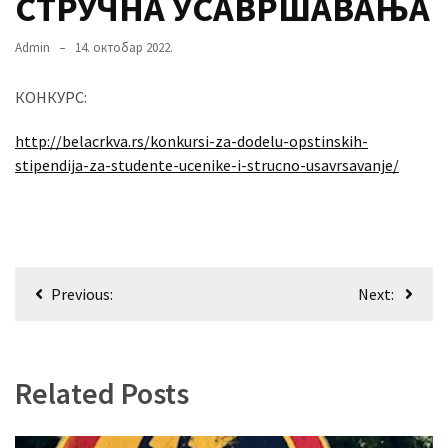
СТРУЧНА УСАВРШАВАЊА
Admin
14. октобар 2022.
MOST
USED
КОНКУРС:
CATEGORIES
http://belacrkva.rs/konkursi-za-dodelu-opstinskih-
Вести
stipendija-za-studente-ucenike-i-strucno-usavrsavanje/
(901)
Вршац
(872)
Кретање
Previous:
Next:
ГРАДОВИ
чланка
(810)
Пландиште
(139)
Related Posts
Uncategorized