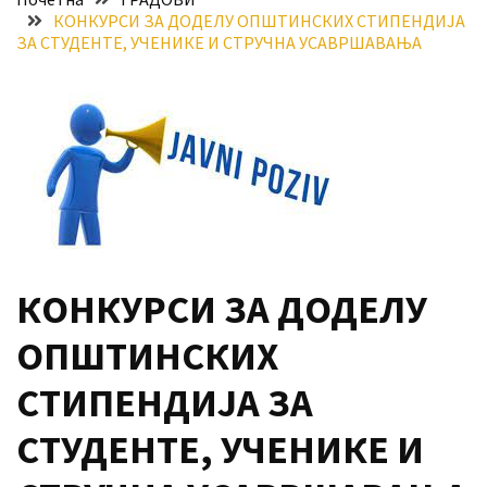
КОНКУРСИ ЗА ДОДЕЛУ ОПШТИНСКИХ СТИПЕНДИЈА
Хидросистема
ЗА СТУДЕНТЕ, УЧЕНИКЕ И СТРУЧНА УСАВРШАВАЊА
Дунав–
Тиса–
Дунав
Пријава
за
ваучере
Расписан
конкурс
КОНКУРСИ ЗА ДОДЕЛУ
за
стицање
ОПШТИНСКИХ
права
коришћења
СТИПЕНДИЈА ЗА
знака
„Најбоље
СТУДЕНТЕ, УЧЕНИКЕ И
из
Војводине“