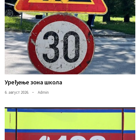
(493)
Панчево
(479)
Чланци
(306)
Ковачица
(143)
Уређење зона школа
Blogs
(143)
6. август 2026.
Admin
Бела
Црква
(140)