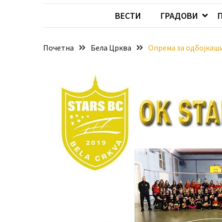
Хидросистема
ВЕСТИ
ГРАДОВИ
Дунав–
Тиса–
Дунав
Почетна
Бела Црква
Опрема за одбојкаш
Пријава
за
ваучере
Расписан
конкурс
за
стицање
права
коришћења
знака
„Најбоље
из
Војводине“