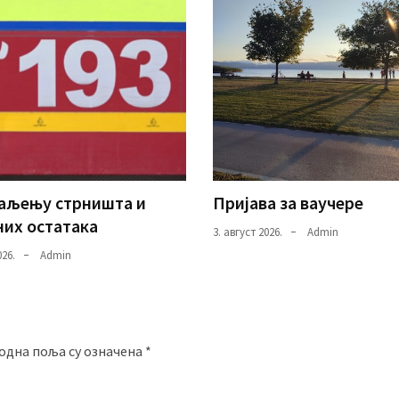
паљењу стрништа и
Пријава за ваучере
их остатака
3. август 2026.
Admin
026.
Admin
одна поља су означена
*