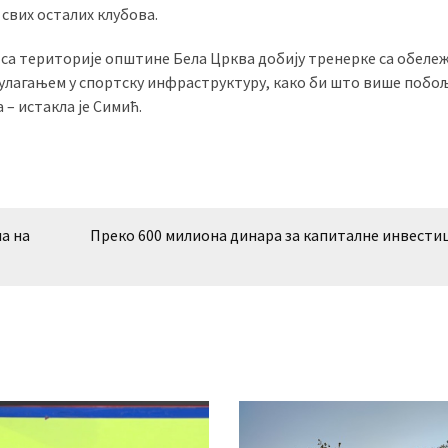
 свих осталих клубова.
 са територије општине Бела Црква добију тренерке са обеле
 улагањем у спортску инфраструктуру, како би што више поб
 – истакла је Симић.
а на
Преко 600 милиона динара за капиталне инвести