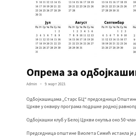
(493)
Панчево
(479)
Чланци
(306)
Ковачица
Опрема за одбојкаши
(143)
Blogs
Admin
9. март 2023.
(143)
Одбојкашицама „Старс БЦ“ председница Општине 
Бела
Цркве у оквиру програма подршке родној равнопр
Црква
(140)
Одбојкашки клуб у Белој Цркви окупља око 50 чла
Председница општине Виолета Симић истакла је д