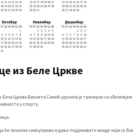
це из Беле Цркве
Беча Црква Виолета Симић уручила је тренерке са обележјем
авности у спорту.
ница.
а ће локална самоуправа и даље подржавати младе који се ба