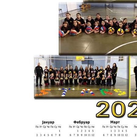
MOST
USED
CATEGORIES
Вести
(901)
Вршац
(872)
ГРАДОВИ
(810)
Пландиште
(139)
Uncategorized