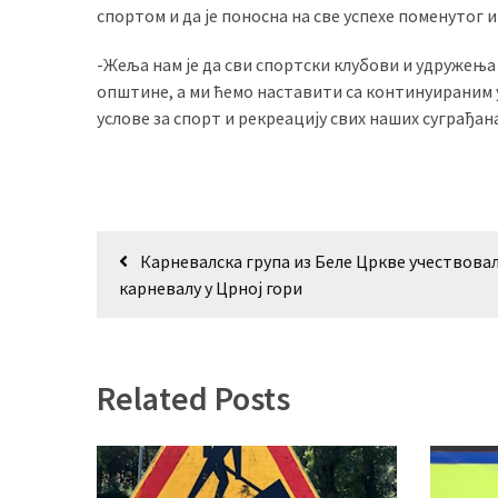
спортом и да је поносна на све успехе поменутог и
-Жеља нам је да сви спортски клубови и удружења
општине, а ми ћемо наставити са континуираним
услове за спорт и рекреацију свих наших суграђана
Кретање
Карневалска група из Беле Цркве учествовал
чланка
карневалу у Црној гори
Related Posts