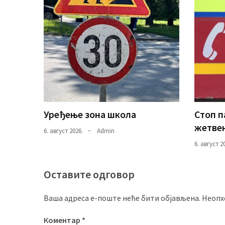
Уређење зона школа
Стоп 
жетвен
6. август 2026.
Admin
6. август 2
Оставите одговор
Ваша адреса е-поште неће бити објављена.
Неопх
Коментар
*