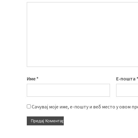
Име
*
Е-пошта
Сачувај моје име, е-пошту и веб место у овом п