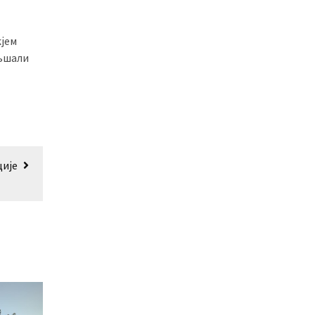
жјем
ољшали
ције