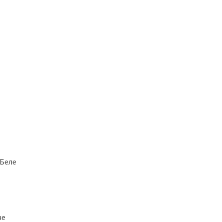
 Беле
ве