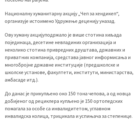
(493)
Националну хуманитарну акцију „Чеп за хендикеп“,
Панчево
организује истоимено Удружење деценију уназад.
(479)
Ову хуману акцијуподржало је више стотина хиљада
Чланци
појединаца, десетине невладиних организација и
(306)
неколико стотина привредних друштава, државних и
приватних компанија, средстава јавног информисања и
Ковачица
многобројне државне институције (предшколске и
(143)
школске установе, факултети, институти, министарства,
амбасаде итд.).
Blogs
(143)
До данас је прикупљено око 150 тона чепова, а од новца
добијеног од рециклера купљено је 150 ортопедских
Бела
помагала за особе са инвалидитетом, углавном
Црква
инвалидска колица, трицикала и успињача за степенице.
(140)