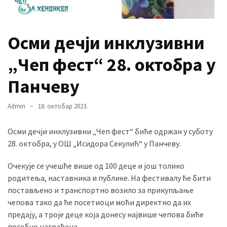
MOST
Осми дечји инклузивни
USED
CATEGORIES
„Чеп фест“ 28. октобра у
Вести
Панчеву
(901)
Admin
18. октобар 2023.
Вршац
(872)
Осми дечји инклузивни „Чеп фест“ биће одржан у суботу
28. октобра, у ОШ „Исидора Секулић“ у Панчеву.
ГРАДОВИ
(810)
Очекује се учешће више од 100 деце и још толико
Пландиште
родитеља, наставника и публике. На фестивалу ће бити
(139)
постављено и транспортно возило за прикупљање
чепова тако да ће посетиоци моћи директно да их
предају, а троје деце која донесу највише чепова биће
Uncategorized
посебно награђена.