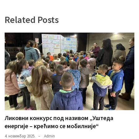
(493)
Related Posts
Панчево
(479)
Чланци
(306)
Ковачица
(143)
Blogs
(143)
Бела
Црква
Ликовни конкурс под називом „Уштеда
(140)
енергије – крећимо се мобилније“
4. новембар 2025.
Admin