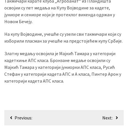
Такмичари карате клуба „Агробанат“ из Пландишта
освојии су пет медаља на Купу Војводине за кадете,
јуниоре и сениоре који је протеклог викенда одржан у
MOST
Новом Бечеју.
USED
CATEGORIES
На купу Војводине, учешће су узели сви такмичари који су
изборили пласман за учешће на предстојећем купу Србије.
Вести
(901)
Златну медаљу освојила је Мајкић Тамара у категорији
кадеткиње АПС класа. Бронзане медаље освојили су
Вршац
Мајкић Тамара у категорији јуниорки АПС класа, Русић
(872)
Стефан у категорији кадета АПС и А класа, Пинтер Арон у
категорији кадета АПС класа.
ГРАДОВИ
(810)
Пландиште
(139)
Кретање
Previous:
Next:
чланка
Uncategorized