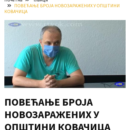
ПОВЕЋАЊЕ БРОЈА НОВОЗАРАЖЕНИХ У ОПШТИНИ
Хидросистема
КОВАЧИЦА
Дунав–
Тиса–
Дунав
Пријава
за
ваучере
Расписан
конкурс
за
стицање
права
ПОВЕЋАЊЕ БРОЈА
коришћења
знака
НОВОЗАРАЖЕНИХ У
„Најбоље
из
ОПШТИНИ КОВАЧИЦА
Војводине“