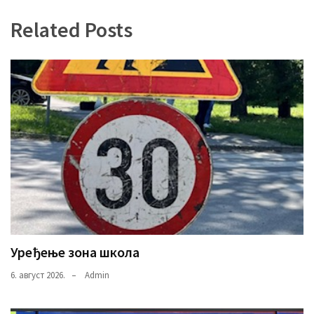
(493)
Related Posts
Панчево
(479)
Чланци
(306)
Ковачица
(143)
Blogs
(143)
Бела
Уређење зона школа
Црква
(140)
6. август 2026.
Admin