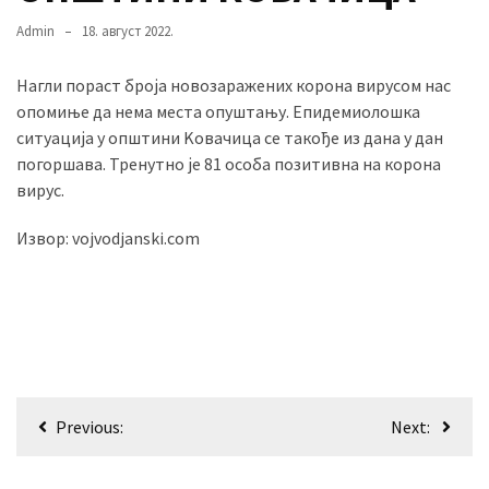
Admin
18. август 2022.
MOST
Нагли пораст броја новозаражених корона вирусом нас
USED
опомиње да нема места опуштању. Епидемиолошка
CATEGORIES
ситуација у општини Kовачица се такође из дана у дан
погоршава. Тренутно је 81 особа позитивна на корона
Вести
вирус.
(901)
Извор: vojvodjanski.com
Вршац
(872)
ГРАДОВИ
(810)
Пландиште
(139)
Кретање
Previous:
Next:
чланка
Uncategorized