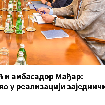
ћ и амбасадор Мађар:
во у реализацији заједнич