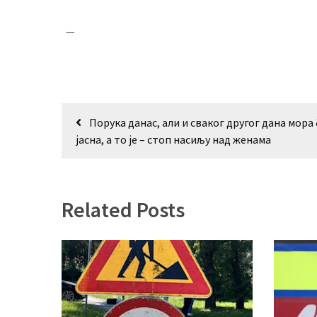
—
Кретање
Порука данас, али и сваког другог дана мора
чланка
јасна, а то је – стоп насиљу над женама
Related Posts