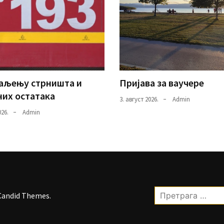
паљењу стрништа и
Пријава за ваучере
их остатака
3. август 2026.
Admin
026.
Admin
Претрага
Candid Themes
.
за: