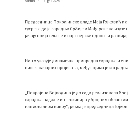
Admin
11. јун 2024.
(493)
Панчево
Председница Покрајинске владе Маја Гојковић и
(479)
сусрета да je сарадња Србије и Мађарске на изузе
јачају пријатељске и партнерске односе и развијај
Чланци
(306)
Ковачица
На то указује динамична привредна сарадња и еви
(143)
више значајних пројеката, међу којима је изградњ
Blogs
(143)
„Покрајина Војводина је до сада реализовала број
Бела
сарадња надаље интензивира у бројним областима
Црква
националном нивоу“, рекла је председница Гојков
(140)