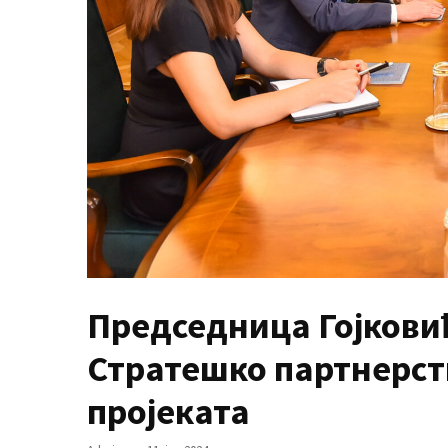
MOST
USED
CATEGORIES
Вести
(901)
Вршац
(872)
ГРАДОВИ
Председница Гојкови
(810)
Пландиште
Стратешко партнерст
(139)
пројеката
Uncategorized