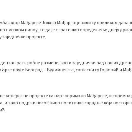
 амбасадор Мађарске Јожеф Мађар, оценили су приликом дана
тно високом нивоу, те да је стратешко опредељење двеју држа
у заједничке пројекте.
дентан раст робне размене, као и заједнички рад наших држав
а брзе пруге Београд – Будимпешта, сагласни су Гојковић и Мађ
не конкретне пројектe са партнерима из Мађарске, и спремна ј
, и тако подржи висок ниво политичке сарадње која постоји 
ић.