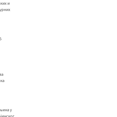
ких и
турних
5
за
ска
њина у
ајинског