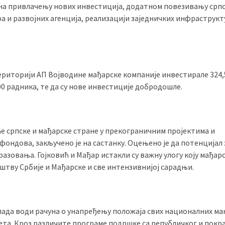
и на привлачењу нових инвестиција, додатном повезивању српс
 и развојних агенција, реализацији заједничких инфраструк
 територији АП Војводине мађарске компаније инвестирале 324,
0 радника, те да су нове инвестиције добродошле.
е српске и мађарске стране у прекограничним пројектима и
фондова, закључено је на састанку. Oцењено je да потенцијал 
разовања. Гојковић и Мађар истакли су важну улогу коју мађар
штву Србије и Мађарске и све интензивнијој сарадњи.
влада води рачуна о унапређењу положаја свих националних ма
ета. Кроз различите програме подршке са републичког и покр