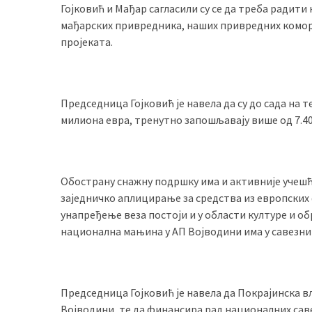
Гојковић и Мађар сагласили су се да треба радит
мађарских привредника, наших привредних комора
пројеката.
Председница Гојковић је навела да су до сада на
милиона евра, тренутно запошљавају више од 7.40
Обострану снажну подршку има и активније учешћ
заједничко аплицирање за средства из европских 
унапређење веза постоји и у области културе и об
национална мањина у АП Војводини има у савезни
Председница Гојковић је навела да Покрајинска 
Војводини, те да финансира рад националних сав