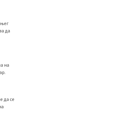
шњег
ва да
а на
ар.
е да се
на