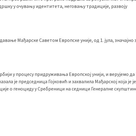
дршку у очувању идентитета, неговању традиције, развоју
давање Мађарске Саветом Европске уније, од 1. јула, значајно 
бији у процесу придруживања Европској унији, и верујемо да
зала је председница Гојковић и захвалила Мађарској која је ј
луције о геноциду у Сребреници на седници Генералне скупштин