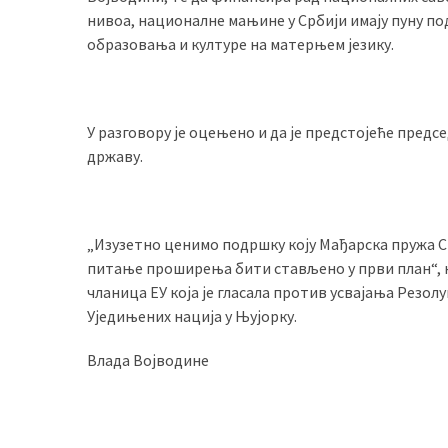
нивоа, националне мањине у Србији имају пуну по
образовања и културе на матерњем језику.
У разговору је оцењено и да је предстојеће предсе
државу.
„Изузетно ценимо подршку коју Мађарска пружа Ср
питање проширења бити стављено у први план“, ка
чланица ЕУ која је гласала против усвајања Резо
Уједињених нација у Њујорку.
Влада Војводине