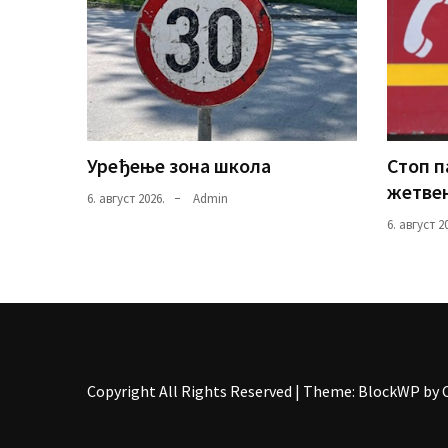
Уређење зона школа
Стоп 
жетвен
6. август 2026.
Admin
6. август 2
Copyright All Rights Reserved
|
Theme: BlockWP by