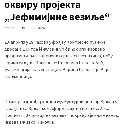
оквиру пројекта
„Јефимијине везиље“
MOST
USED
Admin
15. април 2024.
CATEGORIES
20. априла у 19 часова у фоајеу Конгресно музичке
Вести
дворане Центра Милленниум биће организовано
(901)
представљање савремених српских песникиња, међу
којима су и две Вршчанке: Николина Нина Бабић,
Вршац
мултимедијална уметница и Верица Преда ПреВера,
(872)
књижевница.
ГРАДОВИ
(810)
Пландиште
Поменути догађај организују Културни центар Вршац у
(139)
сарадњи са Вршачком Афирмацијом Уметника АРС.
Пројекат „Јефимијине везиље“ покренуо је књижевник,
издавач Живко Николић.
Uncategorized