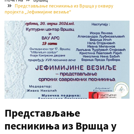
Представљање песникиња из Вршца у оквиру
Хидросистема
пројекта „Јефимијине везиље“
Дунав–
Тиса–
Дунав
Пријава
за
ваучере
Расписан
конкурс
за
стицање
права
коришћења
Представљање
знака
„Најбоље
песникиња из Вршца у
из
Војводине“