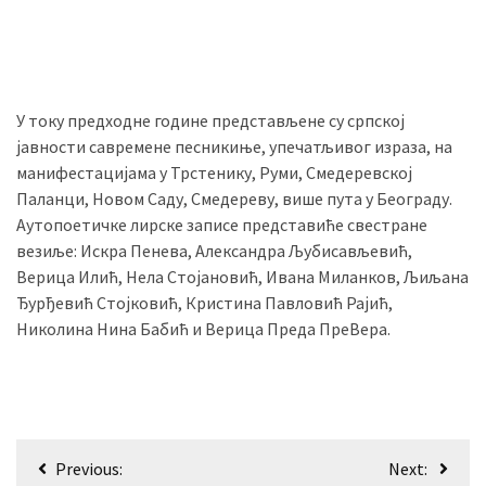
(493)
Панчево
(479)
У току предходне године представљене су српској
Чланци
јавности савремене песникиње, упечатљивог израза, на
(306)
манифестацијама у Трстенику, Руми, Смедеревској
Паланци, Новом Саду, Смедереву, више пута у Београду.
Ковачица
Аутопоетичке лирске записе представиће свестране
(143)
везиље: Искра Пенева, Александра Љубисављевић,
Верица Илић, Нела Стојановић, Ивана Миланков, Љиљана
Blogs
Ђурђевић Стојковић, Кристина Павловић Рајић,
(143)
Николина Нина Бабић и Верица Преда ПреВера.
Бела
Црква
(140)
Кретање
Previous:
Next: