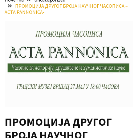
ПРОМОЦИЈА ДРУГОГ БРОЈА НАУЧНОГ ЧАСОПИСА –
Хидросистема
ACTA PANNONICA-
Дунав–
Тиса–
Дунав
Пријава
за
ваучере
Расписан
конкурс
за
стицање
права
коришћења
знака
ПРОМОЦИЈА ДРУГОГ
„Најбоље
из
БРОЈА НАУЧНОГ
Војводине“