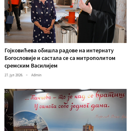
Гојковићева обишла радове на интернату
Богословије и састала се са митрополитом
сремским Василијем
27. јул 2026.
Admin