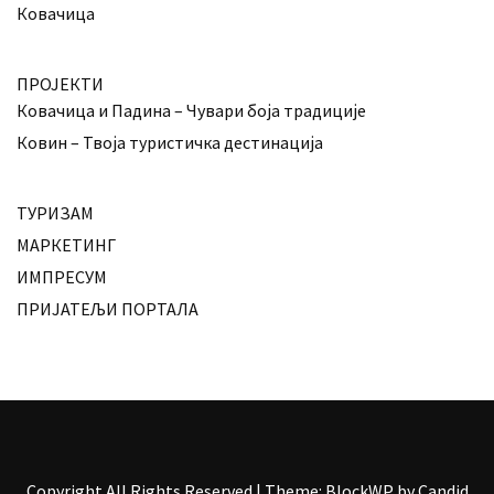
Ковачица
ПРОЈЕКТИ
Ковачица и Падина – Чувари боја традиције
Ковин – Твоја туристичка дестинација
ТУРИЗАМ
МАРКЕТИНГ
ИМПРЕСУМ
ПРИЈАТЕЉИ ПОРТАЛА
Copyright All Rights Reserved
|
Theme: BlockWP by
Candid