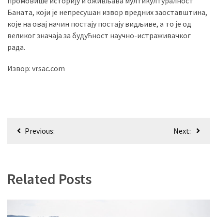
промовише историју и оживљава мултикултуралност
(493)
Баната, који је непресушан извор вредних заоставштина,
које на овај начин постају постају видљиве, а то је од
Панчево
великог значаја за будућност научно-истраживачког
(479)
рада.
Чланци
Извор: vrsac.com
(306)
Ковачица
(143)
Кретање
Previous:
Next:
Blogs
чланка
(143)
Бела
Related Posts
Црква
(140)