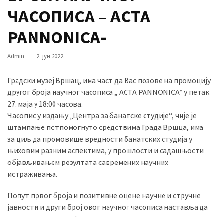
ЧАСОПИСА – ACTA
PANNONICA-
MOST
USED
CATEGORIES
Admin
2. јун 2022.
Вести
Градски музеј Вршац, има част да Вас позове на промоцију
(901)
другог броја научног часописа „ ACTA PANNONICA“ у петак
27. маја у 18:00 часова.
Вршац
Часопис у издању „Центра за банатске студије“, чије је
(872)
штампање потпомогнуто средствима Града Вршца, има
за циљ да промовише вредности банатских студија у
ГРАДОВИ
њиховим разним аспектима, у прошлости и садашњости
(810)
објављивањем резултата савремених научних
Пландиште
истраживања.
(139)
Попут првог броја и позитивне оцене научне и стручне
јавности и други број овог научног часописа наставља да
Uncategorized