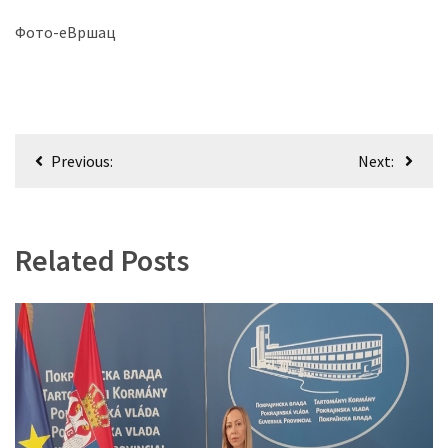
Фото-еВршац
Кретање
Previous:
Next:
чланка
Related Posts