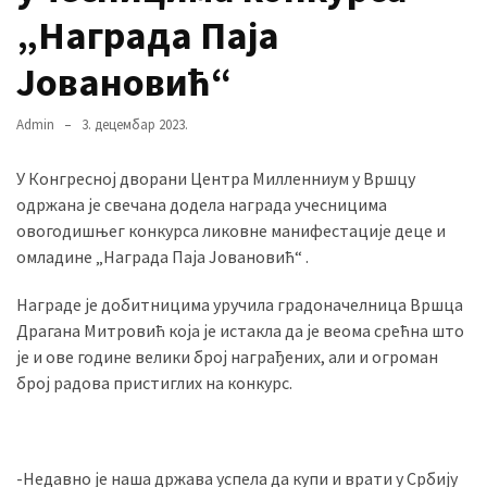
„Награда Паја
Јовановић“
MOST
USED
CATEGORIES
Admin
3. децембар 2023.
Вести
У Конгресној дворани Центра Милленниум у Вршцу
(901)
одржана је свечана додела награда учесницима
овогодишњег конкурса ликовне манифестације деце и
Вршац
омладине „Награда Паја Јовановић“ .
(872)
Награде је добитницима уручила градоначелница Вршца
ГРАДОВИ
Драгана Митровић која је истакла да је веома срећна што
(810)
је и ове године велики број награђених, али и огроман
Пландиште
број радова пристиглих на конкурс.
(139)
-Недавно је наша држава успела да купи и врати у Србију
Uncategorized