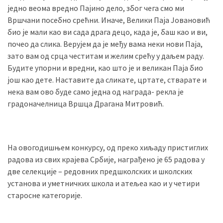
једно веома вредно Пајино дело, због чега смо ми
(493)
Вршчани посебно срећни. Иначе, Велики Паја Јовановић
Панчево
био је мали као ви сада драга децо, када је, баш као и ви,
(479)
почео да слика. Верујем да је међу вама неки нови Паја,
зато вам од срца честитам и желим срећу у даљем раду.
Чланци
Будите упорни и вредни, као што је и великан Паја био
(306)
још као дете. Наставите да сликате, цртате, стварате и
нека вам ово буде само једна од награда- рекла је
Ковачица
градоначелница Вршца Драгана Митровић.
(143)
Blogs
(143)
На овогодишњем конкурсу, од преко хиљаду пристиглих
радова из свих крајева Србије, награђено је 65 радова у
Бела
две селекције – редовних предшколских и школских
Црква
установа и уметничких школа и атељеа као и у четири
(140)
старосне категорије.