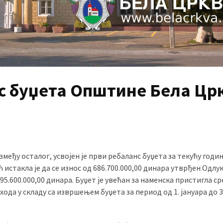
нс буџета Општине Бела Цр
међу осталог, усвојен је први ребаланс буџета за текућу годин
стакла је да се износ од 686.700.000,00 динара утврђен Одлу
95.600.000,00 динара. Буџет је увећан за наменска пристигла с
ода у складу са извршењем буџета за период од 1. јануара до 3