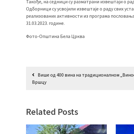
Такође, на седници су разматрани извештаји о рад
(493)
Одборници су усвојили извештаје о раду свих уста
реализованих активности из програма пословања Д
Панчево
31.03.2023. године.
(479)
Фото-Општина Бела Црква
Чланци
(306)
Ковачица
(143)
Кретање
Више од 400 вина на традиционалном „Вино
чланка
Blogs
Вршцу
(143)
Бела
Црква
Related Posts
(140)