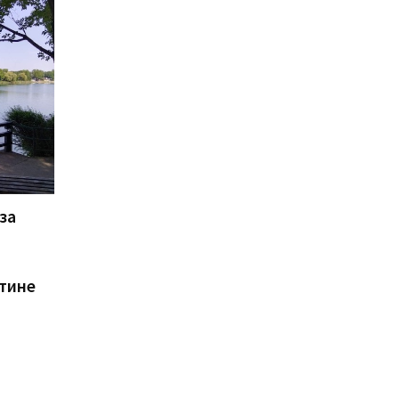
за
тине