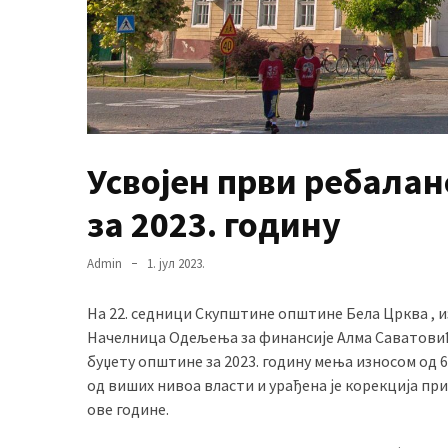
MOST
USED
CATEGORIES
Вести
Усвојен први ребала
(901)
за 2023. годину
Вршац
(872)
Admin
1. јул 2023.
ГРАДОВИ
На 22. седници Скупштине општине Бела Црква , из
(810)
Начелница Одељења за финансије Алма Саватовић и
Пландиште
буџету општине за 2023. годину мења износом од 6
(139)
од виших нивоа власти и урађена је корекција прих
ове године.
Uncategorized