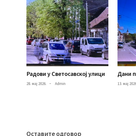
Радови у Светосавској улици
Дани 
28. мај 2026.
Admin
13. мај 2026
Оставите одговор