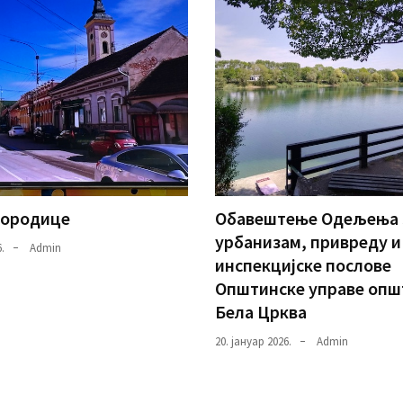
породице
Oбавештење Одељења 
урбанизам, привреду и
.
Admin
инспекцијске послове
Општинскe управе опш
Бела Црква
20. јануар 2026.
Admin