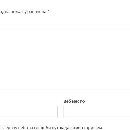
одна поља су означена
*
*
Веб место
регледачу веба за следећи пут када коментаришем.