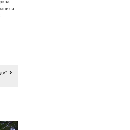
рква.
раних и
. –
оди“