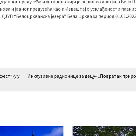
у јавног предузећа и установа чији је оснивач општина Бела Ц
нова и јавног предузећа као и Извештај о усклађености плани
ЈУП “Белоцркванска језера” Бела Црква за период 01.01.2023
фест“-у у
Инклузивне радионице за децу- „Повратак прир