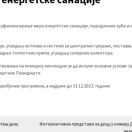
суфинансирање мера енергетске санације, породичних кућа и 
ије, уградњу котлова и система за централно грејање, постав
радња топлотних пумпи, уградња соларних колектора.
твовања на конкурсу неопходно је да испуне основне услове Ј
 Општине Пландиште.
виђених програмом, а најдуже до 31.12.2023. године.
Наш дом,
Интеркативна представа за децу у оквиру 
нед