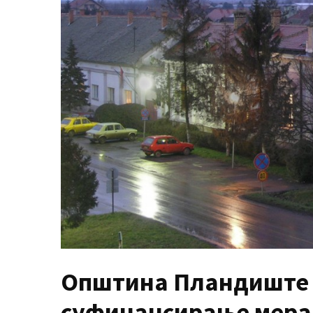
MOST
USED
CATEGORIES
Вести
(901)
Вршац
(872)
ГРАДОВИ
(810)
Пландиште
(139)
Општинa Пландиште р
суфинансирање мера 
Uncategorized