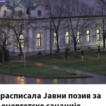
асписала Јавни позив за
енергетске санације