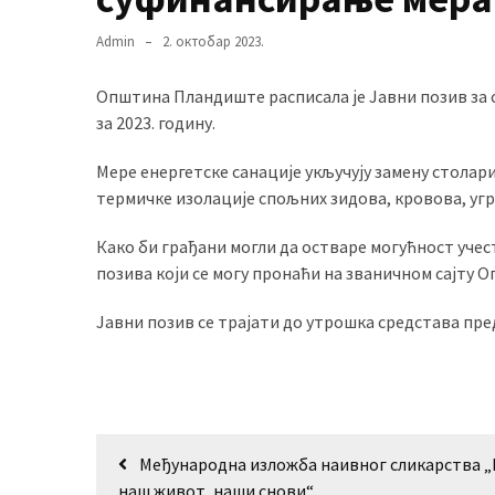
(493)
Admin
2. октобар 2023.
Панчево
(479)
Општинa Пландиште расписала је Јавни позив за 
за 2023. годину.
Чланци
Мере енергетске санације укључују замену столар
(306)
термичке изолације спољних зидова, кровова, уг
Ковачица
Како би грађани могли да остваре могућност учес
(143)
позива који се могу пронаћи на званичном сајту
Blogs
Јавни позив се трајати до утрошка средстава пред
(143)
Бела
Црква
(140)
Кретање
Mеђународна изложба наивног сликарства „
чланка
наш живот, наши снови“