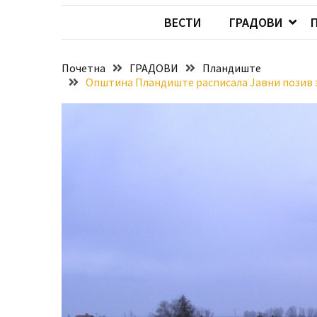
Хидросистема
ВЕСТИ
ГРАДОВИ
Дунав–
Тиса–
Дунав
Почетна
ГРАДОВИ
Пландиште
Општинa Пландиште расписала Јавни позив з
Пријава
за
ваучере
Расписан
конкурс
за
стицање
права
коришћења
знака
„Најбоље
из
Војводине“