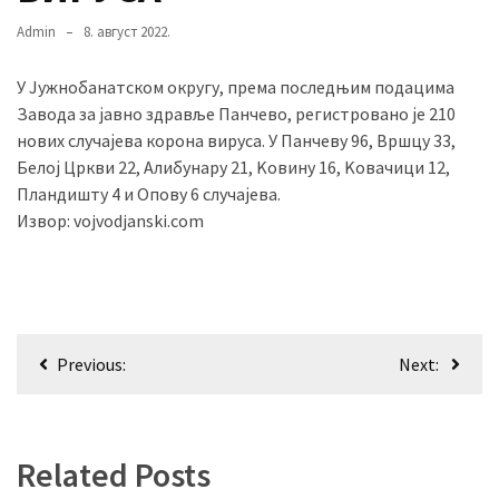
Admin
8. август 2022.
MOST
У Јужнобанатском округу, према последњим подацима
USED
Завода за јавно здравље Панчево, регистровано је 210
CATEGORIES
нових случајева корона вируса. У Панчеву 96, Вршцу 33,
Белој Цркви 22, Алибунару 21, Kовину 16, Kовачици 12,
Вести
Пландишту 4 и Опову 6 случајева.
(901)
Извор: vojvodjanski.com
Вршац
(872)
ГРАДОВИ
Кретање
(810)
Previous:
Next:
Пландиште
чланка
(139)
Related Posts
Uncategorized