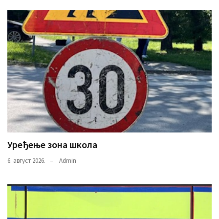
(493)
Панчево
(479)
Чланци
(306)
Ковачица
(143)
Blogs
Уређење зона школа
(143)
6. август 2026.
Admin
Бела
Црква
(140)