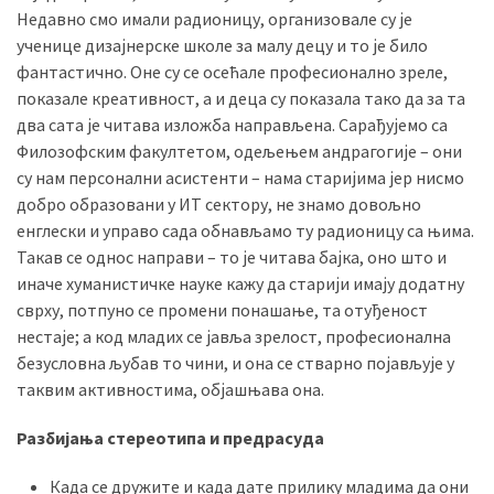
Недавно смо имали радионицу, организовале су је
ученице дизајнерске школе за малу децу и то је било
фантастично. Оне су се осећале професионално зреле,
показале креативност, а и деца су показала тако да за та
два сата је читава изложба направљена. Сарађујемо са
Филозофским факултетом, одељењем андрагогије – они
су нам персонални асистенти – нама старијима јер нисмо
добро образовани у ИТ сектору, не знамо довољно
енглески и управо сада обнављамо ту радионицу са њима.
Такав се однос направи – то је читава бајка, оно што и
иначе хуманистичке науке кажу да старији имају додатну
сврху, потпуно се промени понашање, та отуђеност
нестаје; а код младих се јавља зрелост, професионална
безусловна љубав то чини, и она се стварно појављује у
таквим активностима, објашњава она.
Разбијања стереотипа и предрасуда
Када се дружите и када дате прилику младима да они