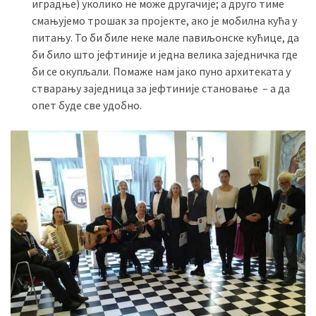
иградње) уколико не може другачије; а друго тиме
смањујемо трошак за пројекте, ако је мобилна кућа у
питању. То би биле неке мале павиљонске кућице, да
би било што јефтиније и једна велика заједничка где
би се окупљали. Помаже нам јако пуно архитеката у
стварању заједница за јефтиније становање – а да
опет буде све удобно.