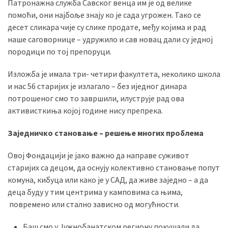
Патронажна служба Савског венца им је од велике
помоћи, они најбоље знају ко је сада угрожен. Тако се
десет сликара чије су слике продате, међу којима и рад
наше саговорнице – удружило и сав новац дали су једној
породици по тој препоруци.
Изложба је имала три- четири факултета, неколико школа
и нас 56 старијих је излагало – без иједног динара
потрошеног смо то завршили, илуструје рад ова
активисткиња којој године нису препрека.
Заједничко становање – решење многих проблема
Овој Фондацији је јако важно да направе суживот
старијих са децом, да оснују колективно становање попут
комуна, кибуца или како је у САД, да живе заједно – а да
деца буду у тим центрима у камповима са њима,
повремено или стално зависно од могућности.
Баш смо у Јужнобанатском региону покушали да