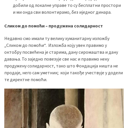
добили од локалне управе то су бесплатни простори
и ми онда сви волонтирамо, без иједног динара.
Сликом до помоћи – продужена солидарност
Недавно смо имали ту велику хуманитарну изложбу
„Сликом до помоћи“. Изложба коју увек правимо у
октобру посвећена је старима, дану сиромаштва и дану
давања. То заједно повезује све нас и правимо неку
продужену солидарност, тако што Фондација ништа не
продаје, него сам уметник; који такође учествује у додели
те директне помоћи.