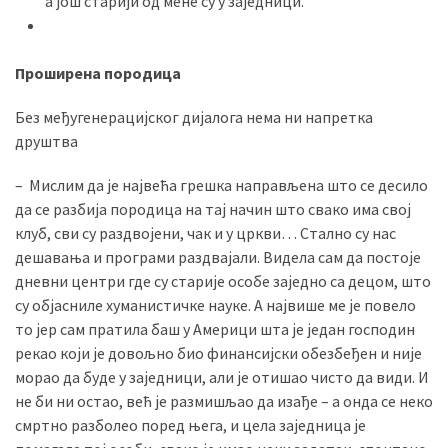
а још старији од мене су у заједници.
Проширена породица
Без међугенерацијског дијалога нема ни напретка
друштва
– Мислим да је највећа грешка направљена што се десило
да се разбија породица на тај начин што свако има свој
клуб, сви су раздвојени, чак и у цркви… Стално су нас
дешавања и програми раздвајали. Видела сам да постоје
дневни центри где су старије особе заједно са децом, што
су објасниле хуманистичке науке. А највише ме је повело
то јер сам пратила баш у Америци шта је један господин
рекао који је довољно био финансијски обезбеђен и није
морао да буде у заједници, али је отишао чисто да види. И
не би ни остао, већ је размишљао да изађе – а онда се неко
смртно разболео поред њега, и цела заједница је