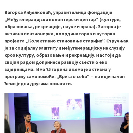
Загорка Анђелковић, управитељица фондације
„
Међугенерацијски волонтерски центар“
(културе,
MOST
USED
образовања, рекреације, науке и права). Загорка је
CATEGORIES
активна пензионерка, координаторка и ауторка
пројекта „Колективно становање старијих”. Стручњак
Вести
је за социјалну заштиту и међугенерацијску инклузију
(901)
кроз културу, образовање и рекреацију. Настоји да
својим радом допринесе развоју свести о еко
Вршац
заједницама. Има 75 година и вема је активна у
(872)
програму самопомоћи: „Брига о себи“ – на који начин
ћемо једни другима помагати.
ГРАДОВИ
(810)
Пландиште
(139)
Uncategorized