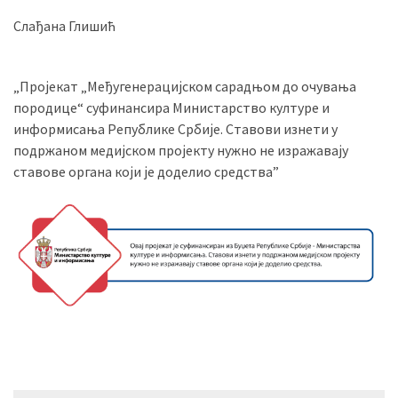
Слађана Глишић
„Пројекат „Међугенерацијском сарадњом до очувања
породице“ суфинансира Министарство културе и
информисања Републике Србије. Ставови изнети у
подржаном медијском пројекту нужно не изражавају
ставове органа који је доделио средства”