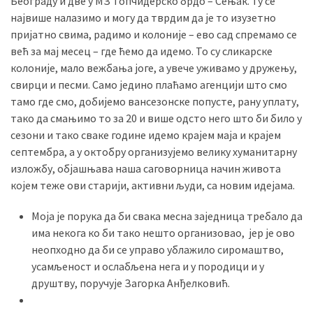
Београду и две у МЗ Топчидерско брдо – Сењак. Ту се
највише налазимо и могу да тврдим да је то изузетно
пријатно свима, радимо и колоније – ево сад спремамо се
већ за мај месец – где ћемо да идемо. То су сликарске
колоније, мало вежбања јоге, а увече уживамо у дружењу,
свирци и песми. Само једино плаћамо агенцији што смо
тамо где смо, добијемо вансезонске попусте, рану уплату,
тако да смањимо то за 20 и више одсто него што би било у
сезони и тако сваке године идемо крајем маја и крајем
септембра, а у октобру организујемо велику хуманитарну
изложбу, објашњава наша саговорница начин живота
којем теже ови старији, активни људи, са новим идејама.
Моја је порука да би свака месна заједница требало да
има некога ко би тако нешто организовао, јер је ово
неопходно да би се управо ублажило сиромаштво,
усамљеност и ослабљена нега и у породици и у
друштву, поручује Загорка Анђелковић.