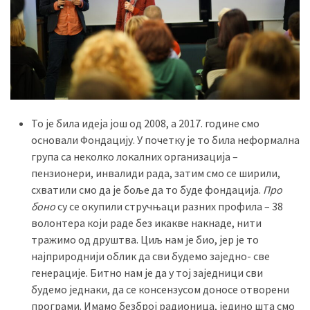
(493)
Панчево
(479)
Чланци
(306)
То је била идеја још од 2008, а 2017. године смо
Ковачица
основали Фондацију. У почетку је то била неформална
(143)
група са неколко локалних организација –
пензионери, инвалиди рада, затим смо се ширили,
Blogs
схватили смо да је боље да то буде фондација.
Про
(143)
боно
су се окупили стручњаци разних профила – 38
волонтера који раде без икакве накнаде, нити
Бела
тражимо од друштва. Циљ нам је био, јер је то
Црква
најприроднији облик да сви будемо заједно- све
(140)
генерације. Битно нам је да у тој заједници сви
будемо једнаки, да се консензусом доносе отворени
програми. Имамо безброј радионица, једино шта смо