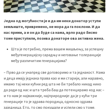
Једна од могућности је и да им неки донатор уступи
земљиште, привремено, не мора да га поклони. И да
нас прими, а и он да буде са нама, врло радо бисмо
томе приступили, позива донаторе ова активна жена.
Шта је потребно, према вашем мишљењу, за успешну
међугенерацијску сарадњу и неговање толеранције
међу различитим генерацијама?
– Прво да се унапред све договоримо и та једнакост. Нама
и деца имају једнака права као и ми старији, али наравно,
имамо тај неки кућни ред шта не би требало никад нико
да ради од нас и шта треба баш да потенцирамо код нас –
и то нам је најважније, најприродније: да је у кући три
генерације то је здрава породица, односно здрава
заједница. Ето, то смо покушали и успели смо у томе.