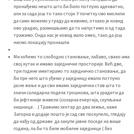
пронађемо нешто што би било потпуно адекватно,
али за сада још то тако стоји. У почетку смо мислили
да само можемо у граду да живимо, откако је ковид
ово урадио, размишљамо да то напустимо и од тада
тражимо. Онда нас је ковид мало омео, тако да још
нисмо локацију пронашли.
Ми хоћемо то слободно становање, лабаво, свако има
свој кутак и имамо заједничке просторије. Већ две,
три године имитирамо то заједничко становање, да
би пре него што уђемо у заједницу имали потпуно
јасне жеље и да сви имамо заједнички став шта то
значи солидарна подела трошкова, шта урадити да
би јефтиније живели (соларна енергија, скупљање
кишнице…) Тражимо хектар до два земље, каже
Загорка и додаје пошто је сад све поскупело, гледају
да нађу од државе да закупе јавне поседе на више
година, па би то биле мобилне заједнице ( без