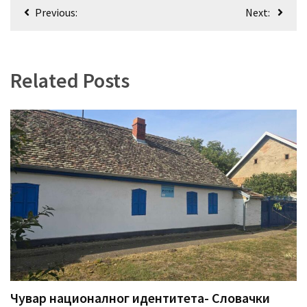
Кретање
Previous:
Next:
чланка
Related Posts
Чувар националног идентитета- Словачки