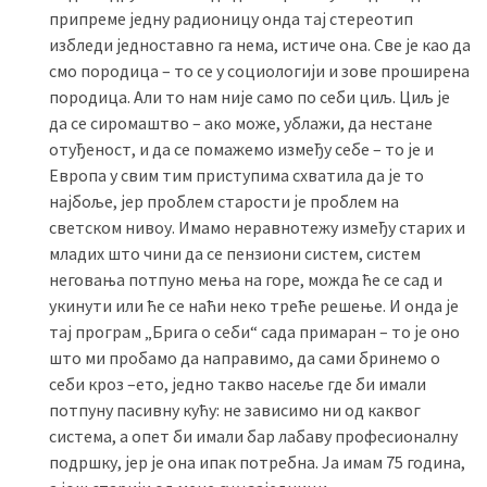
припреме једну радионицу онда тај стереотип
избледи једноставно га нема, истиче она. Све је као да
смо породица – то се у социологији и зове проширена
породица. Али то нам није само по себи циљ. Циљ је
да се сиромаштво – ако може, ублажи, да нестане
отуђеност, и да се помажемо између себе – то је и
Европа у свим тим приступима схватила да је то
најбоље, јер проблем старости је проблем на
светском нивоу. Имамо неравнотежу између старих и
младих што чини да се пензиони систем, систем
неговања потпуно мења на горе, можда ће се сад и
укинути или ће се наћи неко треће решење. И онда је
тај програм „Брига о себи“ сада примаран – то је оно
што ми пробамо да направимо, да сами бринемо о
себи кроз –ето, једно такво насеље где би имали
потпуну пасивну кућу: не зависимо ни од каквог
система, а опет би имали бар лабаву професионалну
подршку, јер је она ипак потребна. Ја имам 75 година,