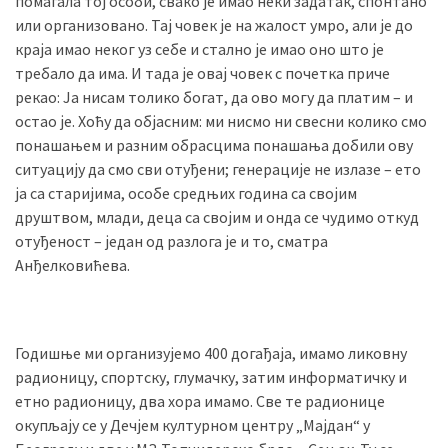
помагала тој особи, свако је имао неки задатак, спонтано
или организовано. Тај човек је на жалост умро, али је до
краја имао неког уз себе и стално је имао оно што је
требало да има. И тада је овај човек с почетка приче
рекао: Ја нисам толико богат, да ово могу да платим – и
остао је. Хоћу да објасним: ми нисмо ни свесни колико смо
понашањем и разним обрасцима понашања добили ову
ситуацију да смо сви отуђени; генерације не излазе – ето
ја са старијима, особе средњих година са својим
друштвом, млади, деца са својим и онда се чудимо откуд
отуђеност – један од разлога је и то, сматра
Анђелковићева.
Годишње ми организујемо 400 догађаја, имамо ликовну
радионицу, спортску, глумачку, затим информатичку и
етно радионицу, два хора имамо. Све те радионице
окупљају се у Дечјем културном центру „Мајдан“ у