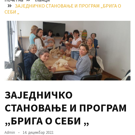
ЗАЈЕДНИЧКО СТАНОВАЊЕ И ПРОГРАМ „БРИГА О
Хидросистема
СЕБИ „
Дунав–
Тиса–
Дунав
Пријава
за
ваучере
Расписан
конкурс
за
стицање
ЗАЈЕДНИЧКО
права
СТАНОВАЊЕ И ПРОГРАМ
коришћења
знака
„БРИГА О СЕБИ „
„Најбоље
из
Admin
14. децембар 2022.
Војводине“