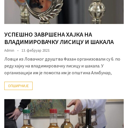
УСПЕШНО ЗАВРШЕНА ХАЈКА НА
ВЛАДИМИРОВАЧКУ ЛИСИЦУ И ШАКАЛА
Admin
13. фебруар 2023.
Ловци из Ловачког друштва Фазан организовали су 6. по
реду хајку на владимировачку лисицу и шакала. У
организацији им је помогла им је општина Алибунар,
ОПШИРНИЈЕ