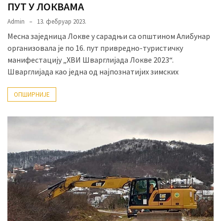
ПУТ У ЛОКВАМА
Admin
13. фебруар 2023.
Месна заједница Локве у сарадњи са општином Алибунар
организовала је по 16. пут привредно-туристичку
манифестацију „XВИ Шварглијада Локве 2023“.
Шварглијада као једна од најпознатијих зимских
ОПШИРНИЈЕ