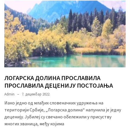
ЛОГАРСКА ДОЛИНА ПРОСЛАВИЛА
ПРОСЛАВИЛА ДЕЦЕНИЈУ ПОСТОЈАЊА
Admin
7. децембар 2022.
Иако једно од млађих словеначких удружења на
територији Србије, „Логарска долина“ напунила је једну
деценију. Јубилеј су свечано обележили у присуству
многих званица, међу којима