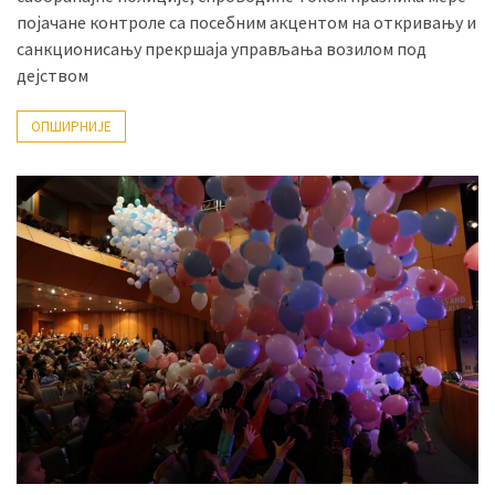
појачане контроле са посебним акцентом на откривању и
санкционисању прекршаја управљања возилом под
дејством
ОПШИРНИЈЕ