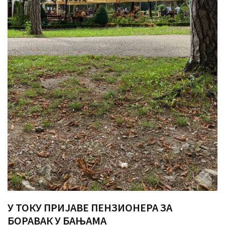
MOST
USED
CATEGORIES
Вести
(901)
Вршац
(872)
ГРАДОВИ
(810)
Пландиште
(139)
У ТОКУ ПРИЈАВЕ ПЕНЗИОНЕРА ЗА
БОРАВАК У БАЊАМА
Uncategorized