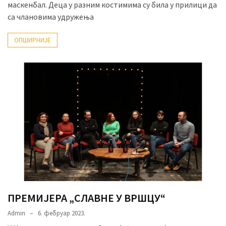
маскенбал. Деца у разним костимима су била у прилици да
са члановима удружења
ОПШИРНИЈЕ
ПРЕМИЈЕРА „СЛАВНЕ У ВРШЦУ“
Admin
6. фебруар 2023.