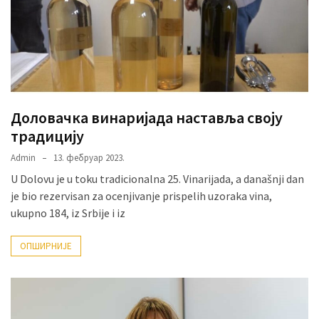
Доловачка винаријада наставља своју
традицију
Admin
13. фебруар 2023.
U Dolovu je u toku tradicionalna 25. Vinarijada, a današnji dan
je bio rezervisan za ocenjivanje prispelih uzoraka vina,
ukupno 184, iz Srbije i iz
ОПШИРНИЈЕ