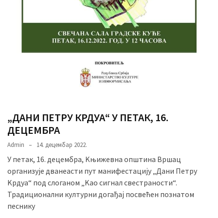
„ДАНИ ПЕТРУ КРДУА“ У ПЕТАК, 16.
ДЕЦЕМБРА
Admin
14. децембар 2022.
У петак, 16. децембра, Kњижевна општина Вршац
организује дванеасти пут манифестацију „Дани Петру
Kрдуа“ под слоганом „Kао сигнал свестраности“.
Традиционални културни догађај посвећен познатом
песнику