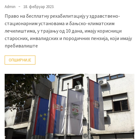
(493)
Admin
18. фебруар 2023.
Право на бесплатну рехабилитацију у здравствено-
Панчево
стационарним установама и бањско-климатским
(479)
лечилиштима, у трајању од 10 дана, имају корисници
старосних, инвалидских и породичних пензија, који имају
Чланци
пребивалиште
(306)
ОПШИРНИЈЕ
Ковачица
(143)
Blogs
(143)
Бела
Црква
(140)