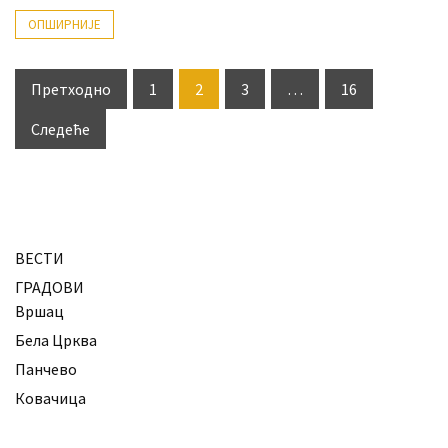
ОПШИРНИЈЕ
Пагинација
Претходно
1
2
3
…
16
чланака
Следеће
ВЕСТИ
ГРАДОВИ
Вршац
Бела Црква
Панчево
Ковачица