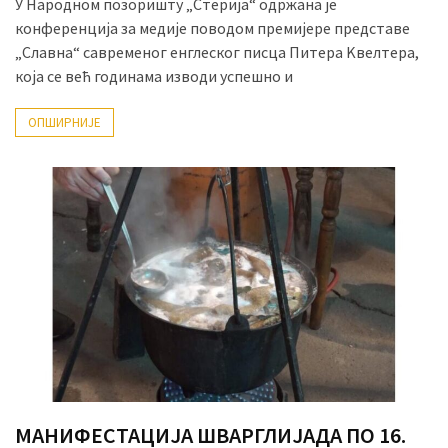
У Народном позоришту „Стерија“ одржана је
конференција за медије поводом премијере представе
„Славна“ савременог енглеског писца Питера Kвелтера,
која се већ годинама изводи успешно и
ОПШИРНИЈЕ
МАНИФЕСТАЦИЈА ШВАРГЛИЈАДА ПО 16.