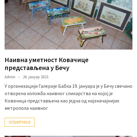
Наивна уметност Ковачице
представљена у Бечу
Admin
26. јануар 2023.
У организацији Галерије Бабка 19. јануара је у Бечу свечано
отворена изложба наивног сликарства на којој је
Ковачица представљена као једна од најзначајнијих
метропола наивног
ОПШИРНИЈЕ