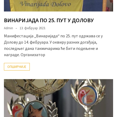
ВИНАРИЈАДА ПО 25. ПУТ У ДОЛОВУ
Admin
13. фебруар 2023.
Манифестација „Винаријада“ по 25. пут одржава се у
Долову до 14. фебруара. У оквиру разних догађаја,
последњег дана такмичарима ће бити подељене и
награде. Организатор
ОПШИРНИЈЕ